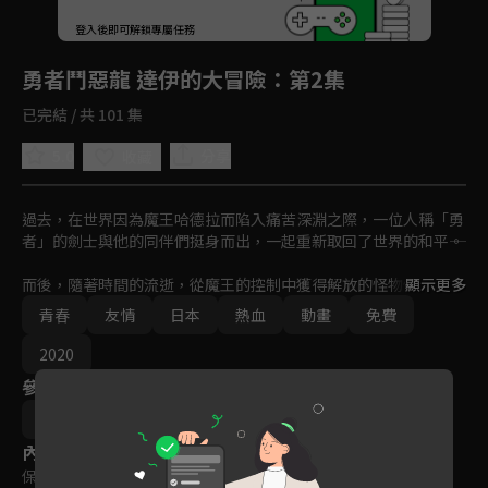
回首頁
登入後即可解鎖專屬任務
Play
勇者鬥惡龍 達伊的大冒險
：第2集
已完結 / 共 101 集
5.0
分享
收藏
過去，在世界因為魔王哈德拉而陷入痛苦深淵之際，一位人稱「勇
者」的劍士與他的同伴們挺身而出，一起重新取回了世界的和平――。

而後，隨著時間的流逝，從魔王的控制中獲得解放的怪物們如今在
顯示更多
南海的孤島迪爾穆林島生活著。島上唯一的人類，嚮往成為勇者的
青春
友情
日本
熱血
動畫
免費
少年「達伊」也和怪物們過著和平的生活。
2020
參與演員
三條陸
內容標籤
保護級