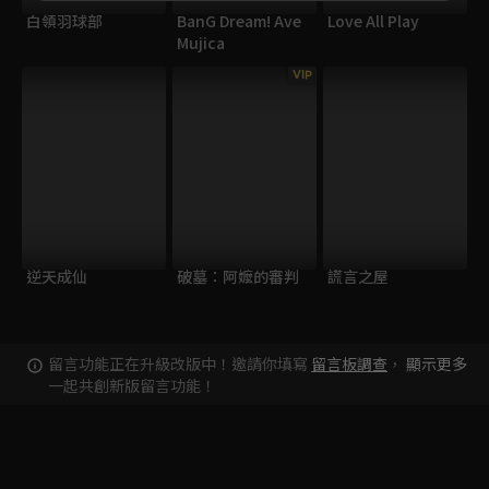
白領羽球部
BanG Dream! Ave
Love All Play
Mujica
VIP
逆天成仙
破墓：阿嬤的審判
謊言之屋
留言功能正在升級改版中！邀請你填寫
留言板調查
，
顯示更多
一起共創新版留言功能！