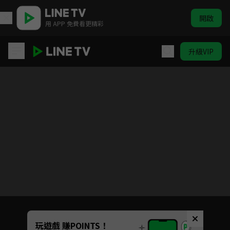
開啟
用 APP 免費看更精彩
升級VIP
勇者鬥惡龍 達伊的大冒險
目前未允許這部影片在你所在的地區播放
如有不便請見諒
Unmute
玩遊戲 賺POINTS！