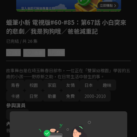
回首頁
登入後即可解鎖專屬任務
Play
蠟筆小新 電視版#60-#85
：第67話 小白突來
的悲劇／我是狗狗哦／爸爸減重記
已完結 / 共 26 集
5.0
分享
收藏
故事舞台是在埼玉縣春日部市，一位正在「雙葉幼稚園」學習的五
歲的小孩──野原新之助，在日常生活中發生的事。
青春
校園
家庭
友情
日本
趣味
卡通
日常
動畫
免費
2000-2010
參與演員
原惠一
內容標籤
普遍級