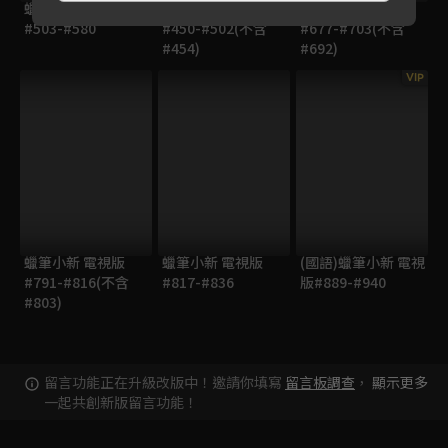
蠟筆小新 電視版
蠟筆小新 電視版
蠟筆小新 電視版
#503-#580
#450-#502(不含
#677-#703(不含
#454)
#692)
VIP
蠟筆小新 電視版
蠟筆小新 電視版
(國語)蠟筆小新 電視
#791-#816(不含
#817-#836
版#889-#940
#803)
留言功能正在升級改版中！邀請你填寫
留言板調查
，
顯示更多
一起共創新版留言功能！