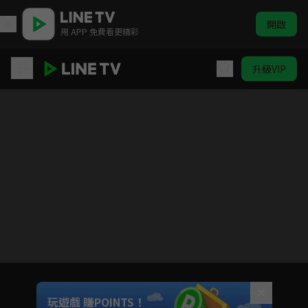
開啟
用 APP 免費看更精彩
升級VIP
蠟筆小新 電視版#60-#85
目前未允許這部影片在你所在的地區播放
如有不便請見諒
Unmute
玩遊戲 賺POINTS！