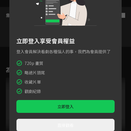
集數列表
反序
立即登入享受會員權益
登入會員解決看劇各種惱人的事，我們為會員提供了
64
65
66
67
68
69
70
720p 畫質
為您推薦
略過片頭尾
收藏片單
觀劇紀錄
立即登入
直接觀看