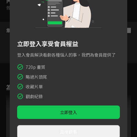
內容標籤
普遍級
集數列表
反序
立即登入享受會員權益
登入會員解決看劇各種惱人的事，我們為會員提供了
720p 畫質
22
23
24
25
26
27
2
略過片頭尾
為您推薦
收藏片單
觀劇紀錄
立即登入
直接觀看