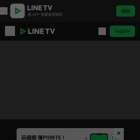
開啟
用 APP 免費看更精彩
升級VIP
GO！GO！原子小金剛
目前未允許這部影片在你所在的地區播放
如有不便請見諒
Unmute
玩遊戲 賺POINTS！