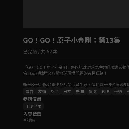
目前未允許這部影片在你所在的地區播放
GO！GO！原子小金剛
如有不便請見諒
：第13集
已完結 / 共 52 集
回首頁
「GO！GO！原子小金剛」是以地球環境為主題的喜劇&
協力去挑戰解決有關地球環境問題的各種任務！

雖然原子小隊偶爾也會吵架或是失敗，但也隨著任務逐漸知
對於他們來說都是充滿興奮與刺激的大冒險！
青春
友情
格鬥
日本
熱血
冒險
趣味
卡通
參與演員
手塚治虫
內容標籤
普遍級