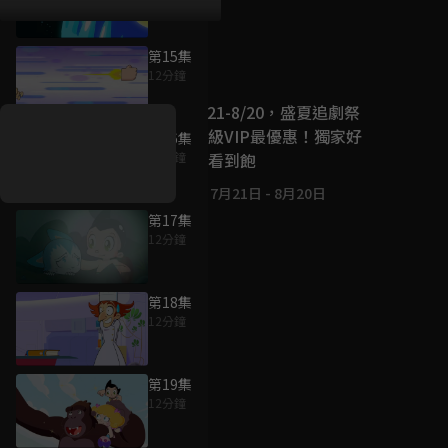
第15集
好康資訊
12分鐘
7/21-8/20，盛夏追劇祭
升級VIP最優惠！獨家好
第16集
戲看到飽
12分鐘
7月21日
-
8月20日
第17集
12分鐘
第18集
12分鐘
第19集
12分鐘