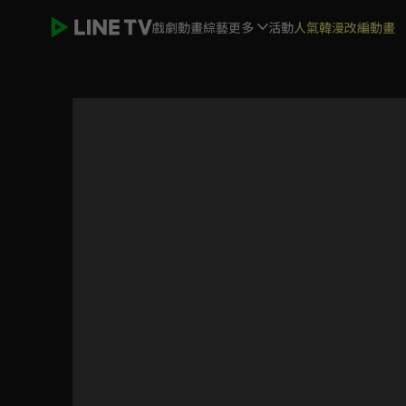
戲劇
動畫
綜藝
更多
活動
人氣韓漫改編動畫
GO！GO！原子小金剛