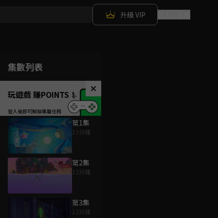
升級 VIP
登入 / 註冊
集數列表
玩遊戲 賺POINTS！
第1集
12分鐘
第2集
12分鐘
第3集
12分鐘