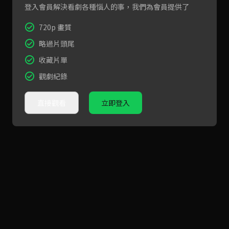
登入會員解決看劇各種惱人的事，我們為會員提供了
720p 畫質
略過片頭尾
收藏片單
觀劇紀錄
直接觀看
立即登入