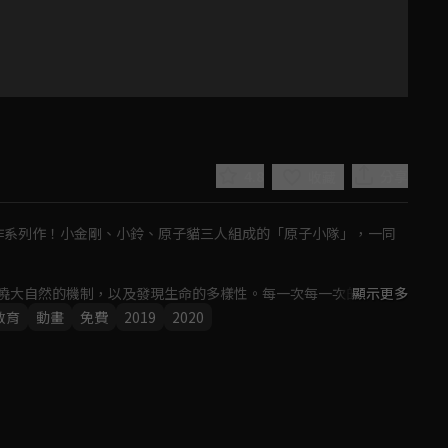
4.8
分享
收藏
動作系列作！小金剛、小鈴、原子貓三人組成的「原子小隊」，一同
曉大自然的機制，以及發現生命的多樣性。每一次每一次的任務，
顯示更多
教育
動畫
免費
2019
2020
Play
Video