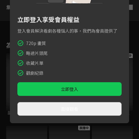
集數列表
反序
立即登入享受會員權益
登入會員解決看劇各種惱人的事，我們為會員提供了
720p 畫質
為您推薦
略過片頭尾
跟播中
跟播中
跟播中
收藏片單
觀劇紀錄
立即登入
直接觀看
請世界吃桌
今日免費版-空中英
今日免費版-大家說
語教室
英語
跟播中