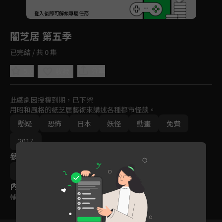
回首頁
登入後即可解鎖專屬任務
Play
闇芝居 第五季
已完結 / 共 0 集
5.0
分享
收藏
此戲劇因授權到期，已下架
用昭和風格的紙芝居藝術來講述各種都市怪談。
懸疑
恐怖
日本
妖怪
動畫
免費
2017
參與演員
熊本浩武
內容標籤
輔導十五歲級