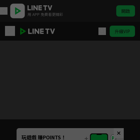
開啟
用 APP 免費看更精彩
升級VIP
闇芝居 第五季
目前未允許這部影片在你所在的地區播放
如有不便請見諒
Unmute
玩遊戲 賺POINTS！