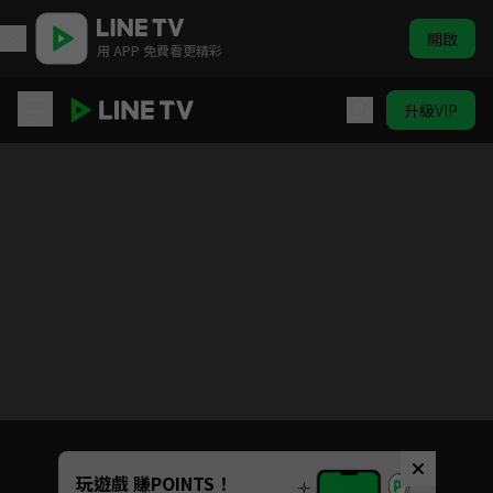
開啟
用 APP 免費看更精彩
升級VIP
闇芝居 第三季
目前未允許這部影片在你所在的地區播放
如有不便請見諒
Unmute
玩遊戲 賺POINTS！