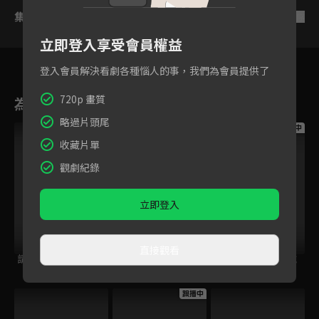
集數列表
反序
立即登入享受會員權益
登入會員解決看劇各種惱人的事，我們為會員提供了
720p 畫質
為您推薦
略過片頭尾
跟播中
跟播中
跟播中
收藏片單
觀劇紀錄
立即登入
直接觀看
請世界吃桌
今日免費版-空中英
今日免費版-大家說
語教室
英語
跟播中