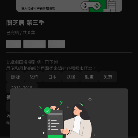
回首頁
登入後即可解鎖專屬任務
Play
闇芝居 第三季
已完結 / 共 0 集
5.0
分享
收藏
此戲劇因授權到期，已下架
用昭和風格的紙芝居藝術來講述各種都市怪談。
懸疑
恐怖
日本
妖怪
動畫
免費
2011-2015
參與演員
熊本浩武
內容標籤
輔導十五歲級