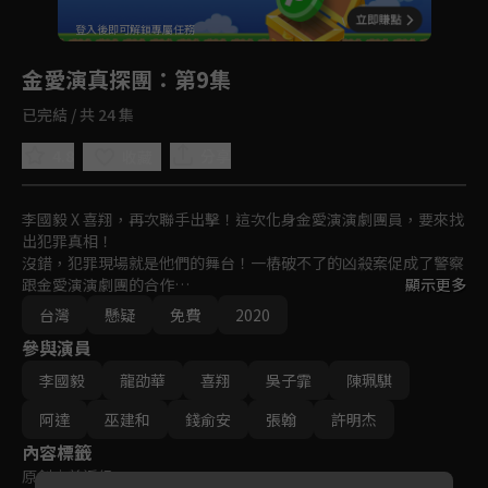
回首頁
登入後即可解鎖專屬任務
Play
金愛演真探團
：第9集
已完結 / 共 24 集
4.8
分享
收藏
李國毅 X 喜翔，再次聯手出擊！這次化身金愛演演劇團員，要來找
出犯罪真相！

沒錯，犯罪現場就是他們的舞台！一樁破不了的凶殺案促成了警察
跟金愛演演劇團的合作

顯示更多
模擬犯案過程時意外發現新線索！真假之間的界線開始變得模糊

台灣
懸疑
免費
2020
原來平靜的家家社區將會掀起什麼風浪呢？
參與演員
李國毅
龍劭華
喜翔
吳子霏
陳珮騏
阿達
巫建和
錢俞安
張翰
許明杰
內容標籤
原創
｜
普遍級