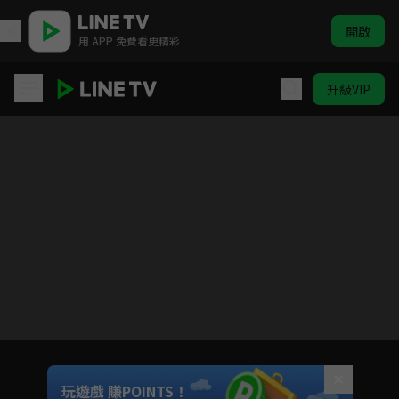
開啟
用 APP 免費看更精彩
升級VIP
金愛演真探團
目前未允許這部影片在你所在的地區播放
如有不便請見諒
Unmute
玩遊戲 賺POINTS！