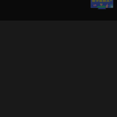
立即登入享受會員權益。
解鎖更多專屬功能，追劇更便利！
登入 / 註冊
巧克科技新媒體股份有限公司