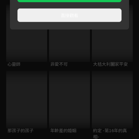
直接觀看
心靈師
非愛不可
大桔大利闔家平安
那孩子的孩子
年齡差的婚姻
約定 -第16年的真
相-