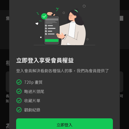
集數列表
反序
6
7
8
9
10
11
1
立即登入享受會員權益
相關花絮
登入會員解決看劇各種惱人的事，我們為會員提供了
720p 畫質
略過片頭尾
長片花預告：沒有人是
第三波預告_犯罪現場就
第三波預告_女人是不可
收藏片單
無辜的 包含你和我
是我們的舞台！
以得罪的！
觀劇紀錄
為您推薦
立即登入