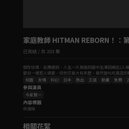
目前未允許這部影片在你所在的地區播放
家庭教師 HITMAN REBORN！
如有不便請見諒
：第
已完結 / 共 203 集
回首頁
個性怯懦、反應遲鈍、人生一片黑暗的國中生澤田綱吉(人
嬰兒一樣惹人憐愛，但他可是大有來歷，竟然是叱吒風雲的
校園
友情
科幻
日本
熱血
王道
動畫
免費
2
參與演員
今泉賢一
內容標籤
保護級
相關花絮