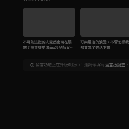
不可能逃獄的人竟然出現在眼
可樂尼洛的浪漫，不管怎樣我
前？搞笑徒弟法蘭x冷酷師父六
都會為了妳活下來
道骸登場
留言功能正在升級改版中！邀請你填寫
留言板調查