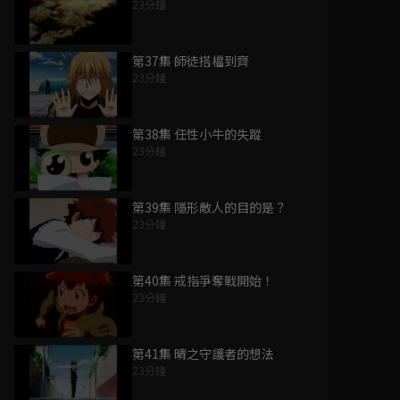
23分鐘
第37集 師徒搭檔到齊
23分鐘
第38集 任性小牛的失蹤
23分鐘
第39集 隱形敵人的目的是？
23分鐘
第40集 戒指爭奪戰開始！
23分鐘
第41集 晴之守護者的想法
23分鐘