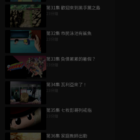
第31集 歡迎來到黑手黨之島
23分鐘
第32集 市民泳池有鯊魚
23分鐘
第33集 負債累累的暑假？
23分鐘
第34集 瓦利亞來了！
23分鐘
第35集 七枚彭哥列戒指
23分鐘
第36集 家庭教師出動