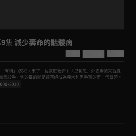
9集 減少壽命的骷髏病
5.0
分享
收藏
稱「阿綱」)家裡，來了一位家庭教師！「里包恩」外表看起來就像
職業殺手，他的目的就是讓阿綱成為義大利黑手黨的第十代首領。
000-2010
Play
Video