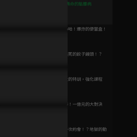
Murder
第9集 減少壽命的骷髏病
已完結 / 共 5 集
23分鐘
第10集 嘎哈哈！爆炸的便當盒！
黑執事 綠之魔女篇
23分鐘
已完結 / 共 13 集
第11集 愛與死的餃子饅頭！？
23分鐘
黑執事II
已完結 / 共 18 集
第12集 師父的特訓，強化課程
23分鐘
第13集 新春！一億元的大對決
Unnatural 法醫女王
23分鐘
已完結 / 共 10 集
第14集 第一次約會！？地獄的動
物園