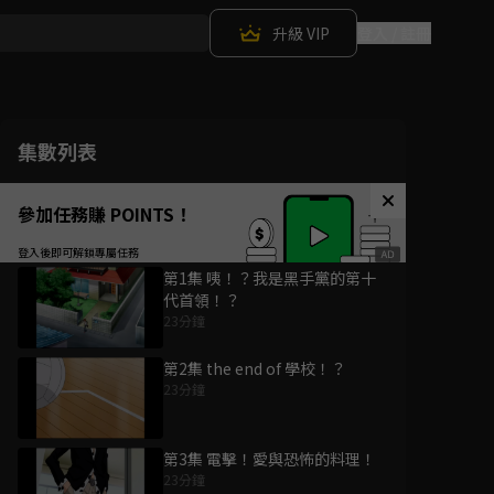
升級 VIP
登入 / 註冊
集數列表
參加任務賺 POINTS！
第1集 咦！？我是黑手黨的第十
代首領！？
23分鐘
第2集 the end of 學校！？
23分鐘
第3集 電擊！愛與恐怖的料理！
23分鐘