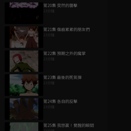
第20集 突然的襲擊
23分鐘
第21集 傷痕累累的朋友們
23分鐘
第22集 預期之外的魔掌
23分鐘
第23集 最後的死氣彈
23分鐘
第24集 各自的反擊
23分鐘
第25集 我想贏！覺醒的瞬間
23分鐘