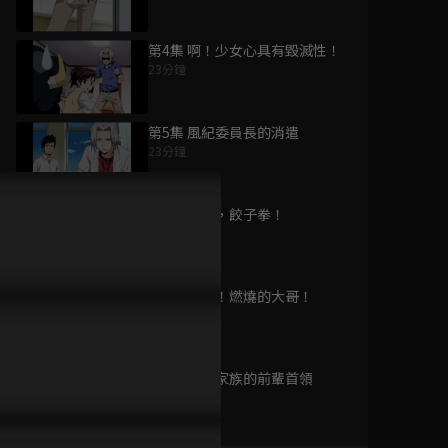
第4集 啊！少女心具有毀滅性！
23分鐘
為您推薦
第5集 風紀委員長的消遣
23分鐘
黑執事 寄宿學校篇
已完結 / 共 11 集
第6集 你好，餃子拳！
23分鐘
第7集 極限！燃燒的大哥！
黑執事 Book of
23分鐘
Circus
已完結 / 共 10 集
第8集 愛護家族的前輩首領
23分鐘
黑執事 Book of