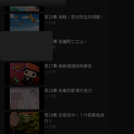
23分鐘
第15集 激戰！雪仗的生存遊戲！
好康資訊
23分鐘
7/21-8/20，盛夏追劇祭
升級VIP最優惠！獨家好
第16集 逃離死亡之山！
戲看到飽
23分鐘
7月21日
-
8月20日
第17集 病房裡請保持靜音
23分鐘
第18集 有毒的愛情巧克力
23分鐘
第19集 百發百中！？什麼都能排
行！
23分鐘