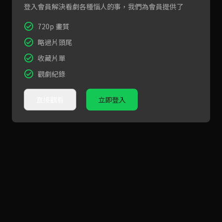
登入會員解決看劇各種惱人的事，我們為會員提供了
720p 畫質
略過片頭尾
收藏片單
觀劇紀錄
直接觀看
立即登入