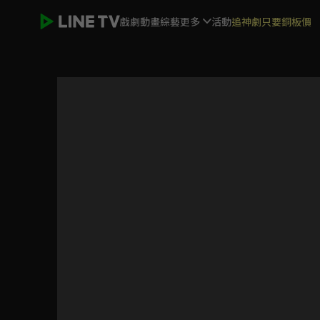
戲劇
動畫
綜藝
更多
活動
追神劇只要銅板價
家庭教師 HITMAN REBORN！