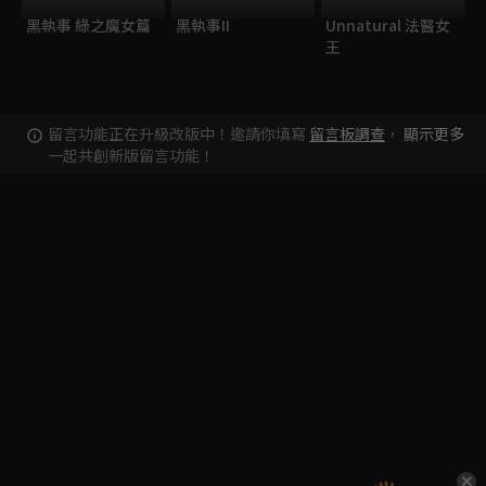
黑執事 綠之魔女篇
黑執事II
Unnatural 法醫女
王
留言功能正在升級改版中！邀請你填寫
留言板調查
，
顯示更多
一起共創新版留言功能！