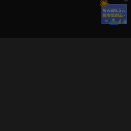
立即登入享受會員權益。
解鎖更多專屬功能，追劇更便利！
登入 / 註冊