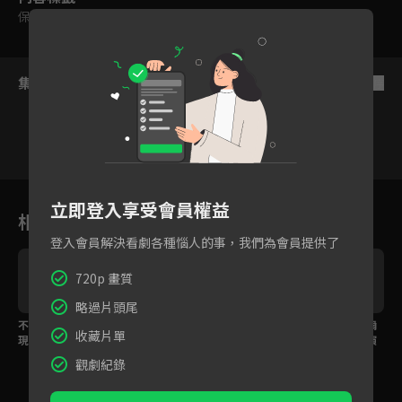
保護級
集數列表
反序
48
49
50
51
52
53
5
立即登入享受會員權益
相關花絮
登入會員解決看劇各種惱人的事，我們為會員提供了
720p 畫質
略過片頭尾
不可能逃獄的人竟然出
可樂尼洛的浪漫，不管
冷酷又無情的雲雀恭彌
收藏片單
現在眼前？搞笑徒弟法
怎樣我都會為了妳活下
現身！肩上的雲豆表演
蘭x冷酷師父六道骸登場
來
校歌
觀劇紀錄