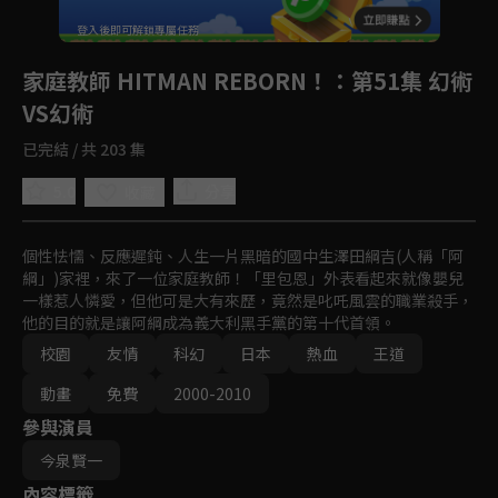
回首頁
登入後即可解鎖專屬任務
Play
家庭教師 HITMAN REBORN！
：第51集 幻術
VS幻術
已完結 / 共 203 集
5.0
分享
收藏
個性怯懦、反應遲鈍、人生一片黑暗的國中生澤田綱吉(人稱「阿
綱」)家裡，來了一位家庭教師！「里包恩」外表看起來就像嬰兒
一樣惹人憐愛，但他可是大有來歷，竟然是叱吒風雲的職業殺手，
他的目的就是讓阿綱成為義大利黑手黨的第十代首領。
校園
友情
科幻
日本
熱血
王道
動畫
免費
2000-2010
參與演員
今泉賢一
內容標籤