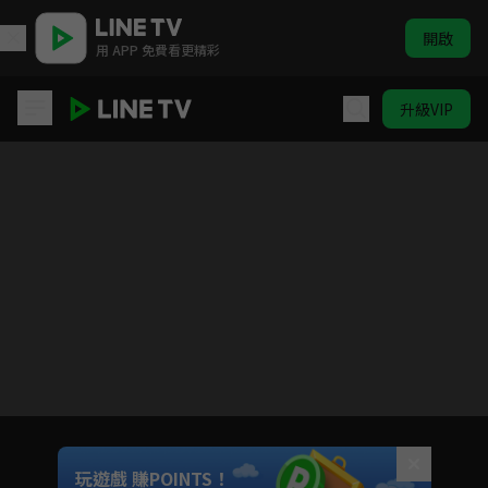
開啟
用 APP 免費看更精彩
升級VIP
家庭教師 HITMAN REBORN！
目前未允許這部影片在你所在的地區播放
如有不便請見諒
Unmute
玩遊戲 賺POINTS！