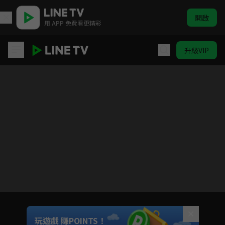
開啟
用 APP 免費看更精彩
升級VIP
家庭教師 HITMAN REBORN！
目前未允許這部影片在你所在的地區播放
如有不便請見諒
Unmute
玩遊戲 賺POINTS！