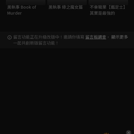
黑執事 Book of
黑執事 綠之魔女篇
不幸職業【鑑定士】
Murder
其實是最強的
留言功能正在升級改版中！邀請你填寫
留言板調查
，
顯示更多
一起共創新版留言功能！