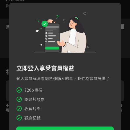
保護級
集數列表
反序
2
3
4
5
6
7
8
立即登入享受會員權益
相關花絮
登入會員解決看劇各種惱人的事，我們為會員提供了
720p 畫質
略過片頭尾
不可能逃獄的人竟然出
可樂尼洛的浪漫，不管
冷酷又無情的雲雀恭彌
收藏片單
現在眼前？搞笑徒弟法
怎樣我都會為了妳活下
現身！肩上的雲豆表演
蘭x冷酷師父六道骸登場
來
校歌
觀劇紀錄