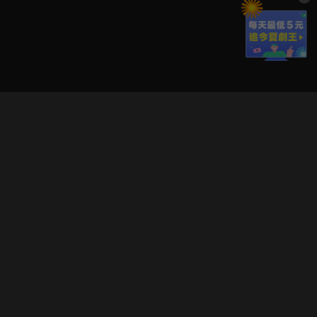
立即登入享受會員權益。
解鎖更多專屬功能，追劇更便利！
登入 / 註冊