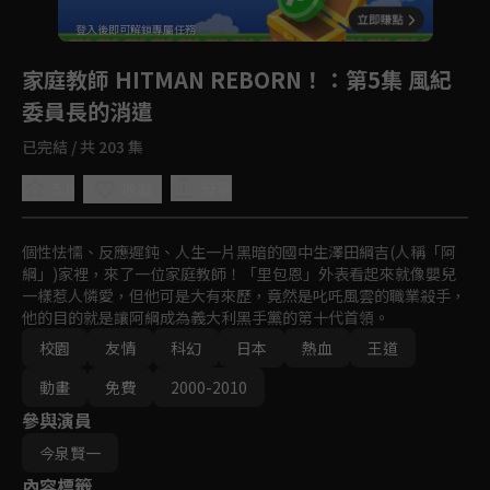
回首頁
登入後即可解鎖專屬任務
Play
家庭教師 HITMAN REBORN！
：第5集 風紀
委員長的消遣
已完結 / 共 203 集
5.0
分享
收藏
個性怯懦、反應遲鈍、人生一片黑暗的國中生澤田綱吉(人稱「阿
綱」)家裡，來了一位家庭教師！「里包恩」外表看起來就像嬰兒
一樣惹人憐愛，但他可是大有來歷，竟然是叱吒風雲的職業殺手，
他的目的就是讓阿綱成為義大利黑手黨的第十代首領。
校園
友情
科幻
日本
熱血
王道
動畫
免費
2000-2010
參與演員
今泉賢一
內容標籤