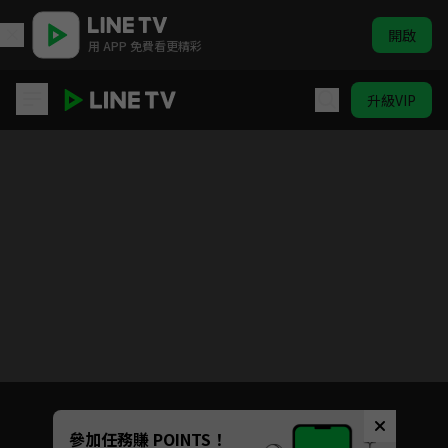
開啟
用 APP 免費看更精彩
升級VIP
家庭教師 HITMAN REBORN！
目前未允許這部影片在你所在的地區播放
如有不便請見諒
Unmute
參加任務賺 POINTS！