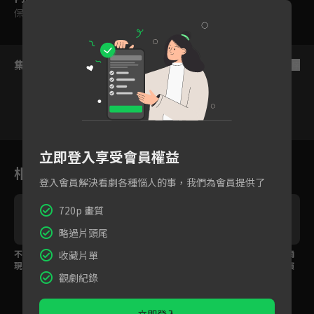
保護級
集數列表
反序
178
179
180
181
182
183
18
立即登入享受會員權益
相關花絮
登入會員解決看劇各種惱人的事，我們為會員提供了
720p 畫質
略過片頭尾
不可能逃獄的人竟然出
可樂尼洛的浪漫，不管
冷酷又無情的雲雀恭彌
收藏片單
現在眼前？搞笑徒弟法
怎樣我都會為了妳活下
現身！肩上的雲豆表演
觀劇紀錄
蘭x冷酷師父六道骸登場
來
校歌