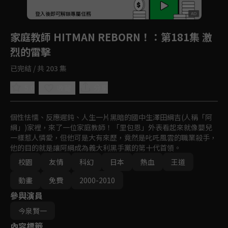
回首頁
登入後即可解鎖專屬任務
Play
家庭教師 HITMAN REBORN！
：第181集 激
烈的雷擊
已完結 / 共 203 集
5.0
分享
收藏
個性怯懦、反應遲鈍、人生一片黑暗的國中生澤田綱吉(人稱「阿
綱」)家裡，來了一位家庭教師！「里包恩」外表看起來就像嬰兒
一樣惹人憐愛，但他可是大有來歷，竟然是叱吒風雲的職業殺手，
他的目的就是讓阿綱成為義大利黑手黨的第十代首領。
校園
友情
科幻
日本
熱血
王道
動畫
免費
2000-2010
參與演員
今泉賢一
內容標籤