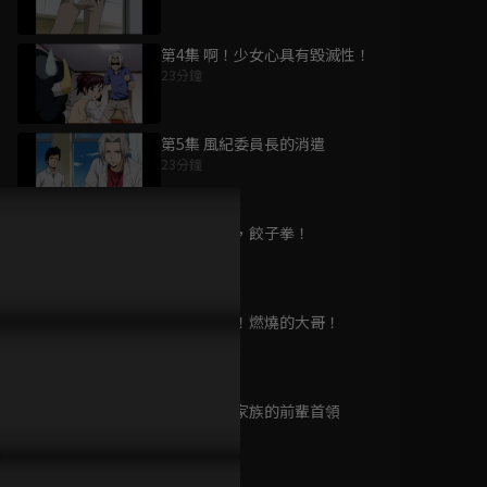
第4集 啊！少女心具有毀滅性！
23分鐘
為您推薦
第5集 風紀委員長的消遣
23分鐘
黑執事 寄宿學校篇
已完結 / 共 11 集
第6集 你好，餃子拳！
23分鐘
第7集 極限！燃燒的大哥！
黑執事 Book of
23分鐘
Circus
已完結 / 共 10 集
第8集 愛護家族的前輩首領
23分鐘
黑執事 Book of