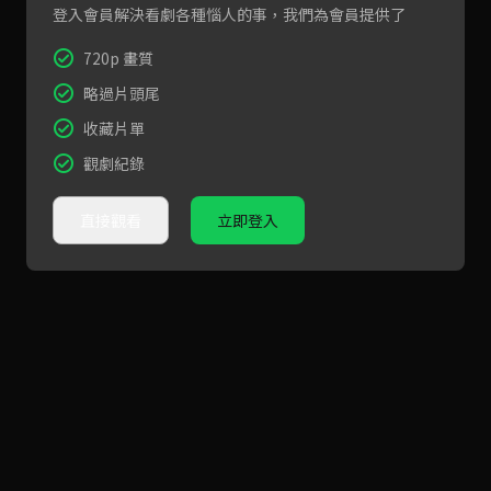
登入會員解決看劇各種惱人的事，我們為會員提供了
720p 畫質
略過片頭尾
收藏片單
觀劇紀錄
直接觀看
立即登入