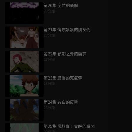
第20集 突然的襲擊
23分鐘
第21集 傷痕累累的朋友們
23分鐘
第22集 預期之外的魔掌
23分鐘
第23集 最後的死氣彈
23分鐘
第24集 各自的反擊
23分鐘
第25集 我想贏！覺醒的瞬間
23分鐘