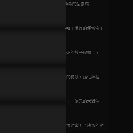
Murder
第9集 減少壽命的骷髏病
已完結 / 共 5 集
23分鐘
第10集 嘎哈哈！爆炸的便當盒！
黑執事 綠之魔女篇
23分鐘
已完結 / 共 13 集
第11集 愛與死的餃子饅頭！？
23分鐘
黑執事II
已完結 / 共 18 集
第12集 師父的特訓，強化課程
23分鐘
第13集 新春！一億元的大對決
Unnatural 法醫女王
23分鐘
已完結 / 共 10 集
第14集 第一次約會！？地獄的動
物園