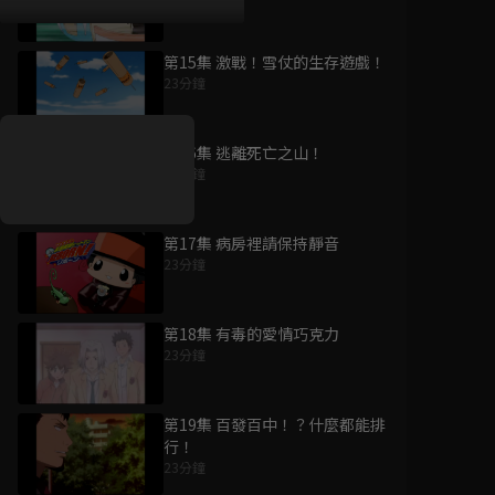
23分鐘
第15集 激戰！雪仗的生存遊戲！
好康資訊
23分鐘
7/21-8/20，盛夏追劇祭
升級VIP最優惠！獨家好
第16集 逃離死亡之山！
戲看到飽
23分鐘
7月21日
-
8月20日
第17集 病房裡請保持靜音
23分鐘
第18集 有毒的愛情巧克力
23分鐘
第19集 百發百中！？什麼都能排
行！
23分鐘