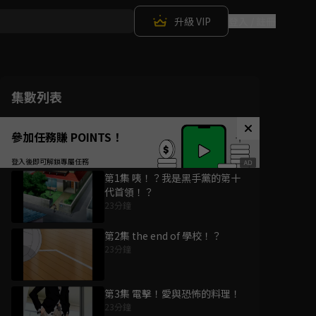
升級 VIP
登入 / 註冊
集數列表
參加任務賺 POINTS！
第1集 咦！？我是黑手黨的第十
代首領！？
23分鐘
第2集 the end of 學校！？
23分鐘
第3集 電擊！愛與恐怖的料理！
23分鐘