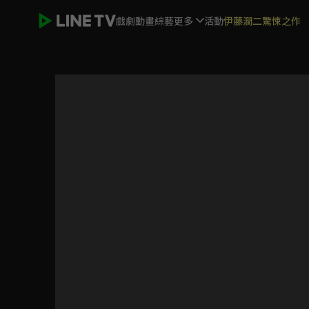
戲劇
動畫
綜藝
更多
活動
伊藤潤二驚悚之作
家庭教師 HITMAN REBORN！