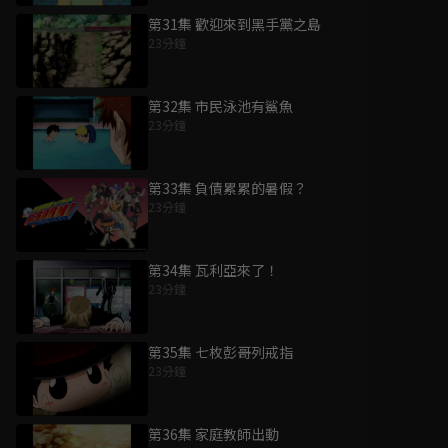
第31集 歡迎來到黑手黨之島
23分鐘
第32集 市民泳池有鯊魚
23分鐘
第33集 負債累累的暑假？
23分鐘
第34集 瓦利亞來了！
23分鐘
第35集 七枚彭哥列戒指
23分鐘
第36集 家庭教師出動