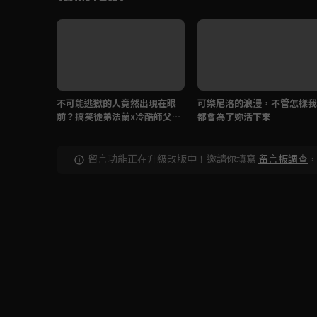
不可能逃獄的人竟然出現在眼
可樂尼洛的浪漫，不管怎樣我
前？搞笑徒弟法蘭x冷酷師父六
都會為了妳活下來
道骸登場
留言功能正在升級改版中！邀請你填寫
留言板調查