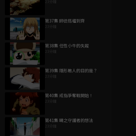
23分鐘
第37集 師徒搭檔到齊
23分鐘
第38集 任性小牛的失蹤
23分鐘
第39集 隱形敵人的目的是？
23分鐘
第40集 戒指爭奪戰開始！
23分鐘
第41集 晴之守護者的想法
23分鐘