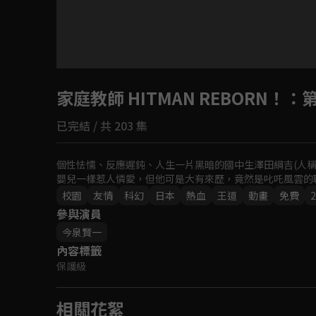
目前未允許這部影片在你所在的地區播放
家庭教師 HITMAN REBORN！
如有不便請見諒
：第
已完結 / 共 203 集
回首頁
個性怯懦、反應遲鈍、人生一片黑暗的國中生澤田綱吉(人
嬰兒一樣惹人憐愛，但他可是大有來歷，竟然是叱吒風雲的
校園
友情
科幻
日本
熱血
王道
動畫
免費
2
參與演員
今泉賢一
內容標籤
保護級
相關花絮