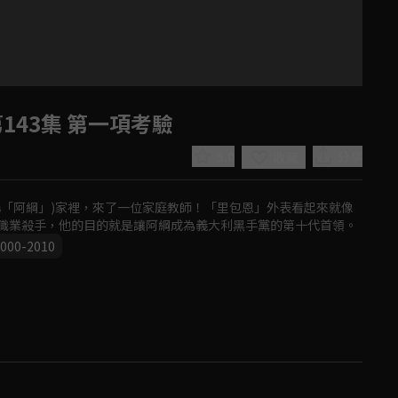
143集 第一項考驗
5.0
分享
收藏
稱「阿綱」)家裡，來了一位家庭教師！「里包恩」外表看起來就像
職業殺手，他的目的就是讓阿綱成為義大利黑手黨的第十代首領。
000-2010
Play
Video