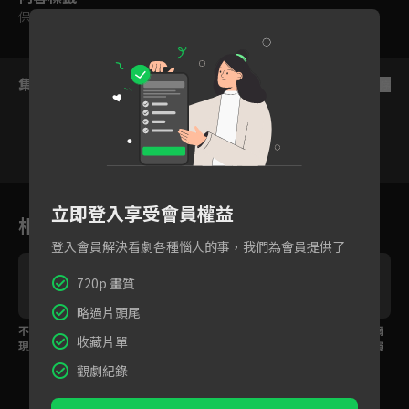
保護級
集數列表
反序
111
112
113
114
115
116
11
立即登入享受會員權益
相關花絮
登入會員解決看劇各種惱人的事，我們為會員提供了
720p 畫質
略過片頭尾
不可能逃獄的人竟然出
可樂尼洛的浪漫，不管
冷酷又無情的雲雀恭彌
收藏片單
現在眼前？搞笑徒弟法
怎樣我都會為了妳活下
現身！肩上的雲豆表演
蘭x冷酷師父六道骸登場
來
校歌
觀劇紀錄