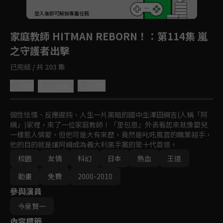
回首頁
登入後即可解鎖專屬任務
Play
家庭教師 HITMAN REBORN！
：第114集 嵐
之守護者出擊
已完結 / 共 203 集
5.0
分享
收藏
個性怯懦、反應遲鈍、人生一片黑暗的國中生澤田綱吉(人稱「阿
綱」)家裡，來了一位家庭教師！「里包恩」外表看起來就像嬰兒
一樣惹人憐愛，但他可是大有來歷，竟然是叱吒風雲的職業殺手，
他的目的就是讓阿綱成為義大利黑手黨的第十代首領。
校園
友情
科幻
日本
熱血
王道
動畫
免費
2000-2010
參與演員
今泉賢一
內容標籤