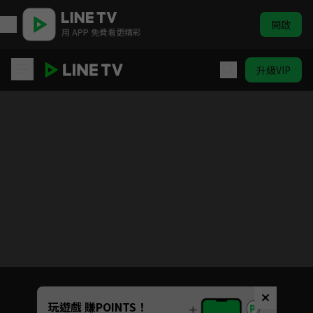
開啟
用 APP 免費看更精彩
升級VIP
家庭教師 HITMAN REBORN！
目前未允許這部影片在你所在的地區播放
如有不便請見諒
Unmute
玩遊戲 賺POINTS！