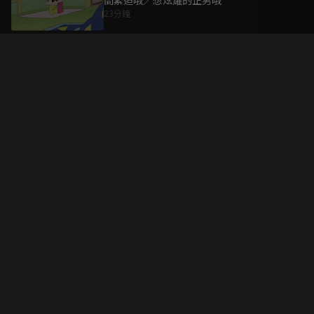
間緊迫哦／想炫耀的正男哦
23分鐘
升級方案
客服中心
會員權益
關於我們
VIP方案
服務公告
用戶服務條款
廣告刊登
主題訂閱
常見問題
付費服務條款
行銷合作
工作機會