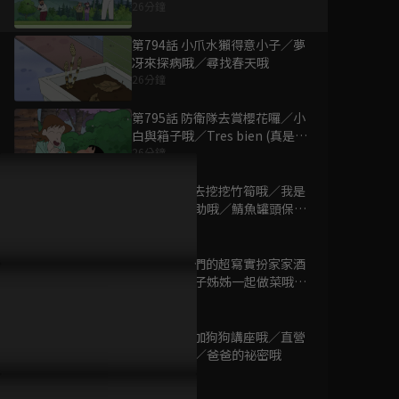
科檢查哦
26分鐘
第794話 小爪水獺得意小子／夢
冴來探病哦／尋找春天哦
26分鐘
為您推薦
第795話 防衛隊去賞櫻花囉／小
白與箱子哦／Tres bien (真是太
棒了)哦
26分鐘
蠟筆小新 電視版
#677-#703(不含
第796話 來去挖挖竹筍哦／我是
#692)
無尾熊新之助哦／鯖魚罐頭保衛
已完結 / 共 26 集
戰哦
26分鐘
第797話 我們的超寫實扮家家酒
蠟筆小新 電視版
哦／跟娜娜子姊姊一起做菜哦／
#450-#502(不含
我們的人生大富翁哦
27分鐘
#454)
已完結 / 共 51 集
第798話 參加狗狗講座哦／直營
店很划算哦／爸爸的祕密哦
26分鐘
蠟筆小新 電視版