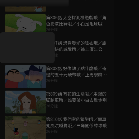
26分鐘
第806話 太空探測機遊戲哦／角
好康資訊
色扮演比賽哦／小白是毛球哦
26分鐘
7/21-8/20，盛夏追劇祭
升級VIP最優惠！獨家好
第807話 想看發光的睡衣哦／旅
戲看到飽
途愉快的感覺哦／追上廣告公車
哦
26分鐘
7月21日
-
8月20日
第808話 好像缺了點什麼哦／奇
怪的五十元硬幣哦／正男很麻煩
哦
26分鐘
第809話 有花的生活哦／用踢的
腳踏車哦／誰要帶小白去散步咧
26分鐘
第810話 我們家的猜謎哦／開車
兜風哄睡覺哦／三角關係棒球哦
26分鐘