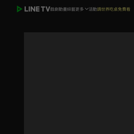
戲劇
動畫
綜藝
更多
活動
請世界吃桌免費看
蠟筆小新 電視版#791-#816(不含#803)