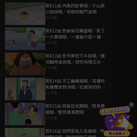
第811話 內褲的故事哦／小山家
三姊妹哦／奔跑的戰鬥員哦
26分鐘
第812話 想偷偷玩轉蛋哦／丟了
一大筆錢哦／一邊做什麼一邊走
回家哦
24分鐘
第813話 想作夢的下半段哦／擔
任臨時演員哦／想吃味噌玉米拉
麵哦
24分鐘
第814話 手工編織帽哦／耳邊吹
氣橄欖球對決哦／紅蠍隊的肉包
對決哦
23分鐘
第815話 我是反抗期哦／想見老
爸哦／堅持要減肥哦
23分鐘
第816話 我們家陷入危機哦／時