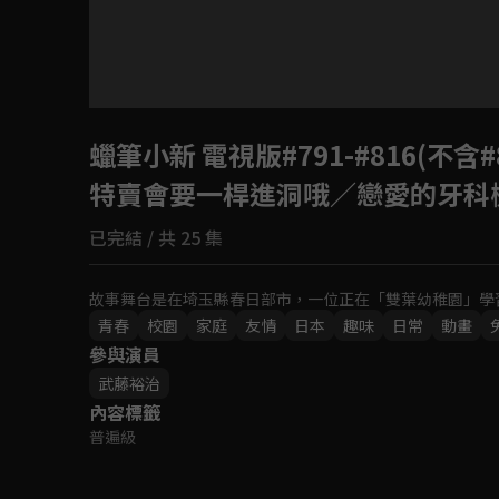
目前未允許這部影片在你所在的地區播放
蠟筆小新 電視版#791-#816(不含#8
如有不便請見諒
特賣會要一桿進洞哦／戀愛的牙科
回首頁
已完結 / 共 25 集
故事舞台是在埼玉縣春日部市，一位正在「雙葉幼稚園」學
青春
校園
家庭
友情
日本
趣味
日常
動畫
參與演員
武藤裕治
內容標籤
普遍級