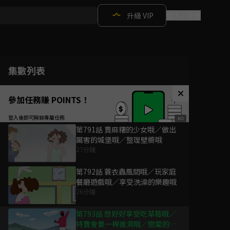
升級 VIP
登入 / 註冊
集數列表
參加任務賺 POINTS！
第791話 賣麻糬的少女哦／做出
厲害的城堡哦／整理壁櫥哦
27分鐘
第792話 蓑衣蟲風間哦／玩家庭
餐廳遊戲哦／享受洗澡的樂趣哦
26分鐘
第793話 想好好享受吃草莓哦／
特賣會要一桿進洞哦／戀愛的牙