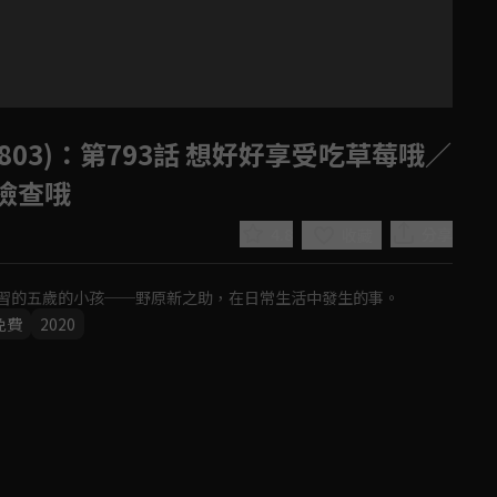
03)
：第793話 想好好享受吃草莓哦／
檢查哦
4.8
分享
收藏
習的五歲的小孩──野原新之助，在日常生活中發生的事。
免費
2020
Play
Video