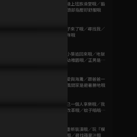
#60-#85
第799話 超級上班族澡堂哦／鍛
已完結 / 共 26 集
鍊屁股哦／頭部指壓好舒服哦
27分鐘
第800話 柚子來了哦／尋找我／
蠟筆小新 電視版
重生．紅蠍隊哦
#783-#790
26分鐘
已完結 / 共 8 集
第801話 把小葵追回來哦／地獄
女業務員來幼稚園哦／正男是超
能幹主婦哦
26分鐘
蠟筆小新 電視版
#503-#580
第802話 小愛與海灘／跟爸爸一
已完結 / 共 78 集
起洗車哦／風間家是避暑勝地哦
26分鐘
第804話 自己一個人享樂哦／我
蠟筆小新 電視版
的工作方式改革哦／蚊子嗡嗡嗡
#704-#729
哦
26分鐘
已完結 / 共 26 集
第805話 要重新裝潢哦／玩『模
仿鬼』抓人哦／尋找蘋果汁哦