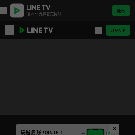
開啟
用 APP 免費看更精彩
升級VIP
蠟筆小新 電視版#791-#816(不含#803)
目前未允許這部影片在你所在的地區播放
如有不便請見諒
Unmute
玩遊戲 賺POINTS！