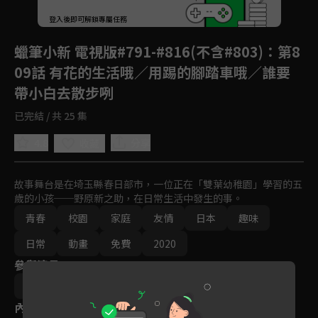
回首頁
登入後即可解鎖專屬任務
Play
蠟筆小新 電視版#791-#816(不含#803)
：第8
09話 有花的生活哦／用踢的腳踏車哦／誰要
帶小白去散步咧
已完結 / 共 25 集
4.8
分享
收藏
故事舞台是在埼玉縣春日部市，一位正在「雙葉幼稚園」學習的五
歲的小孩──野原新之助，在日常生活中發生的事。
青春
校園
家庭
友情
日本
趣味
日常
動畫
免費
2020
參與演員
武藤裕治
內容標籤