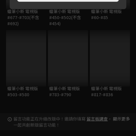
蠟筆小新 電視版
蠟筆小新 電視版
蠟筆小新 電視版
#677-#703(不含
#450-#502(不含
#60-#85
#692)
#454)
蠟筆小新 電視版
蠟筆小新 電視版
蠟筆小新 電視版
#503-#580
#783-#790
#817-#836
留言功能正在升級改版中！邀請你填寫
留言板調查
，
顯示更多
一起共創新版留言功能！