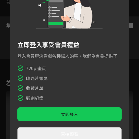
普遍級
集數列表
反序
立即登入享受會員權益
登入會員解決看劇各種惱人的事，我們為會員提供了
806
807
808
809
810
811
81
720p 畫質
略過片頭尾
為您推薦
收藏片單
觀劇紀錄
立即登入
直接觀看