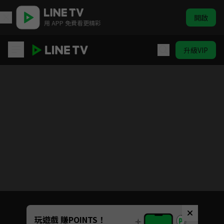
開啟
用 APP 免費看更精彩
升級VIP
蠟筆小新 電視版#791-#816(不含#803)
目前未允許這部影片在你所在的地區播放
如有不便請見諒
Unmute
玩遊戲 賺POINTS！