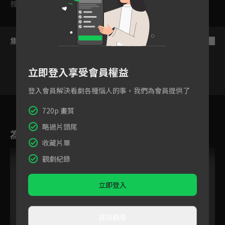
普遍級
集數列表
反序
立即登入享受會員權益
登入會員解決看劇各種惱人的事，我們為會員提供了
802
804
805
806
807
808
80
720p 畫質
略過片頭尾
為您推薦
收藏片單
觀劇紀錄
立即登入
直接觀看