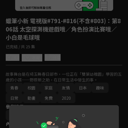
回首頁
登入後即可解鎖專屬任務
Play
蠟筆小新 電視版#791-#816(不含#803)
：第8
06話 太空探測機遊戲哦／角色扮演比賽哦／
小白是毛球哦
已完結 / 共 25 集
4.8
分享
收藏
故事舞台是在埼玉縣春日部市，一位正在「雙葉幼稚園」學習的五
歲的小孩──野原新之助，在日常生活中發生的事。
青春
校園
家庭
友情
日本
趣味
日常
動畫
免費
2020
參與演員
武藤裕治
內容標籤