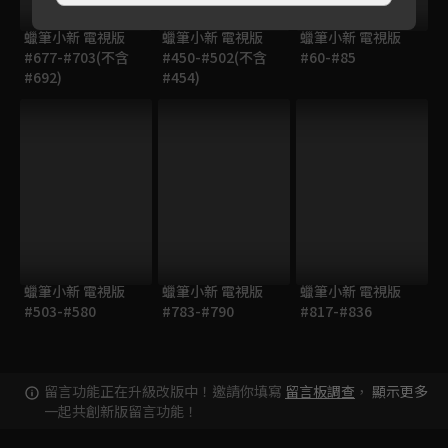
蠟筆小新 電視版
蠟筆小新 電視版
蠟筆小新 電視版
#677-#703(不含
#450-#502(不含
#60-#85
#692)
#454)
蠟筆小新 電視版
蠟筆小新 電視版
蠟筆小新 電視版
#503-#580
#783-#790
#817-#836
留言功能正在升級改版中！邀請你填寫
留言板調查
，
顯示更多
一起共創新版留言功能！