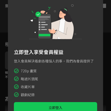
集數列表
反序
1
2
3
4
5
6
7
相關花絮
立即登入享受會員權益
登入會員解決看劇各種惱人的事，我們為會員提供了
720p 畫質
預告：你應該已經遇過
不少聖域中的問題了
略過片頭尾
吧！
收藏片單
觀劇紀錄
為您推薦
立即登入