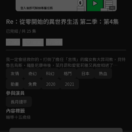
回首頁
登入後即可解鎖專屬任務
Play
Re：從零開始的異世界生活 第二季
：第4集
已完結 / 共 25 集
4.9
分享
收藏
我一定會拯救你的。打倒了擔任「怠惰」的魔女教大罪司教，貝特
魯吉烏斯•羅曼尼康帝後，菜月昴和愛蜜莉雅又再度相遇了…
友情
奇幻
科幻
格鬥
日本
熱血
動畫
免費
2020
2021
參與演員
長月達平
內容標籤
輔導十五歲級