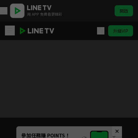
開啟
用 APP 免費看更精彩
升級VIP
Re：從零開始的異世界生活 第二季
目前未允許這部影片在你所在的地區播放
如有不便請見諒
Unmute
參加任務賺 POINTS！