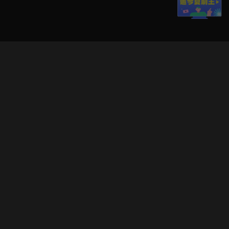
立即登入享受會員權益。
解鎖更多專屬功能，追劇更便利！
登入 / 註冊
巧克科技新媒體股份有限公司