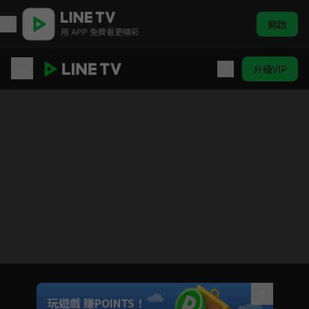
開啟
用 APP 免費看更精彩
升級VIP
三十而已
目前未允許這部影片在你所在的地區播放
如有不便請見諒
Unmute
玩遊戲 賺POINTS！