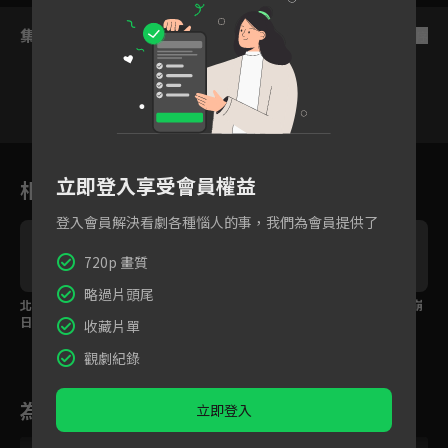
集數列表
反序
30
31
32
33
34
35
3
立即登入享受會員權益
相關花絮
登入會員解決看劇各種惱人的事，我們為會員提供了
720p 畫質
略過片頭尾
北漂心酸誰人知 漫妮生
活該被離婚 有愛就該大
親眼目睹自己是小三 崩
日告別宴
聲說阿
潰在家不想面對
收藏片單
觀劇紀錄
為您推薦
立即登入
VIP