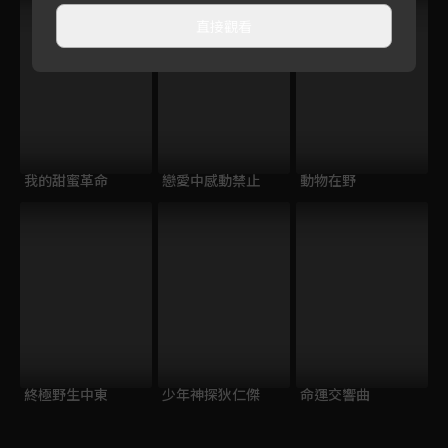
直接觀看
我的甜蜜革命
戀愛中感動禁止
動物在野
終極野生中東
少年神探狄仁傑
命運交響曲