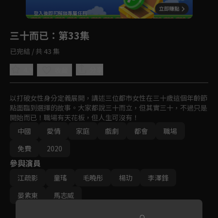
回首頁
登入後即可解鎖專屬任務
Play
三十而已
：第33集
已完結 / 共 43 集
4.9
分享
收藏
以打破女性身分定義展開，講述三位都市女性在三十歲這個年齡節
點面臨到選擇的故事。大家都說三十而立，但其實三十，不過只是
開始而已！職場有天花板，但人生可沒有！
中國
愛情
家庭
戲劇
都會
職場
免費
2020
參與演員
江疏影
童瑤
毛曉彤
楊玏
李澤鋒
晏紫東
馬志威