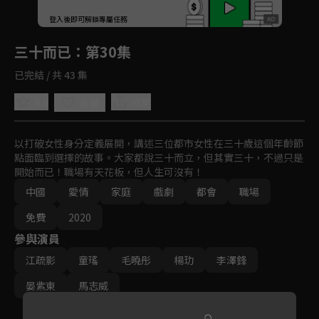
回首頁
登入後即可解鎖專屬任務
Play
三十而已
：第30集
已完結 / 共 43 集
4.9
分享
收藏
以打破女性身分定義展開，講述三位都市女性在三十歲這個年齡節
點面臨到選擇的故事。大家都說三十而立，但其實三十，不過只是
開始而已！職場有天花板，但人生可沒有！
中國
愛情
家庭
戲劇
都會
職場
免費
2020
參與演員
江疏影
童瑤
毛曉彤
楊玏
李澤鋒
晏紫東
馬志威