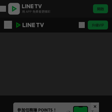
開啟
用 APP 免費看更精彩
升級VIP
三十而已
目前未允許這部影片在你所在的地區播放
如有不便請見諒
Unmute
參加任務賺 POINTS！