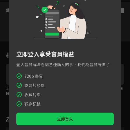
集數列表
反序
27
28
29
30
31
32
3
立即登入享受會員權益
相關花絮
登入會員解決看劇各種惱人的事，我們為會員提供了
720p 畫質
略過片頭尾
北漂心酸誰人知 漫妮生
活該被離婚 有愛就該大
親眼目睹自己是小三 崩
日告別宴
聲說阿
潰在家不想面對
收藏片單
觀劇紀錄
為您推薦
立即登入
VIP