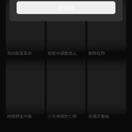
直接觀看
我的甜蜜革命
戀愛中感動禁止
動物在野
終極野生中東
少年神探狄仁傑
命運交響曲