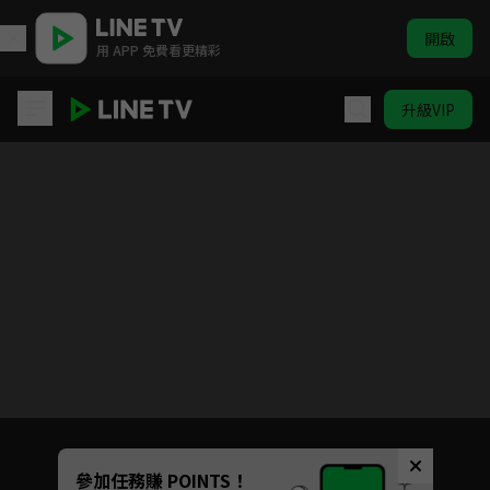
開啟
用 APP 免費看更精彩
升級VIP
三十而已
目前未允許這部影片在你所在的地區播放
如有不便請見諒
Unmute
參加任務賺 POINTS！