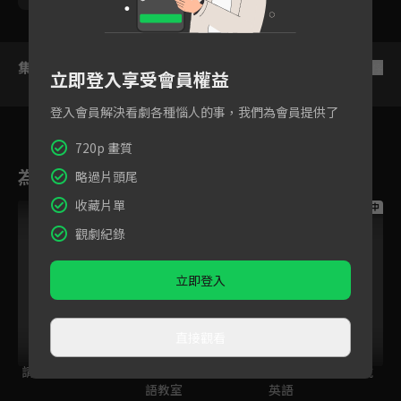
集數列表
反序
立即登入享受會員權益
登入會員解決看劇各種惱人的事，我們為會員提供了
720p 畫質
為您推薦
略過片頭尾
收藏片單
跟播中
跟播中
跟播中
觀劇紀錄
立即登入
直接觀看
請世界吃桌
今日免費版-空中英
今日免費版-大家說
語教室
英語