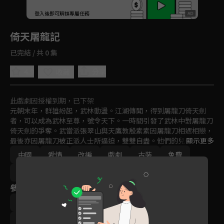
回首頁
登入後即可解鎖專屬任務
Play
倚天屠龍記
已完結 / 共 0 集
4.9
分享
收藏
此戲劇因授權到期，已下架
元朝末年，群雄紛起，武林動盪。江湖傳聞，得到屠龍刀倚天劍
者，可以成為武林至尊，號令天下。一時間引發了武林中對屠龍刀
倚天劍的爭奪。武當派張翠山與天鷹教殷素素因屠龍刀相遇相戀，
最後亦因屠龍刀被正派人士所逼迫，雙雙自盡。他們的兒子張無忌
顯示更多
長大成人後，機緣巧合下練成了“九陽神功”和“乾坤大挪移”，
中國
愛情
改編
戲劇
古裝
免費
成為了明教教主。

張無忌與元朝郡主趙敏、峨嵋派週芷若、表妹殷離和婢女小昭都有
2019
著千絲萬縷的愛意......
參與演員
曾舜晞
陳鈺琪
祝緒丹
周海媚
張超人
林雨申
黑子
李東學