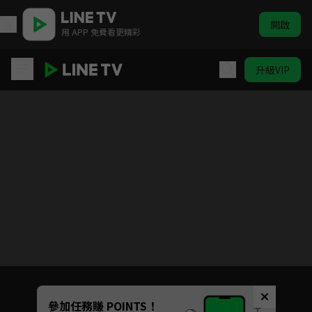
開啟
用 APP 免費看更精彩
升級VIP
倚天屠龍記
目前未允許這部影片在你所在的地區播放
如有不便請見諒
Unmute
參加任務賺 POINTS！