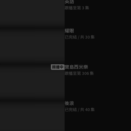
英語
跟播至第 3 集
耀眼
已完結 / 共 30 集
寶島西米樂
跟播中
跟播至第 306 集
後浪
已完結 / 共 40 集