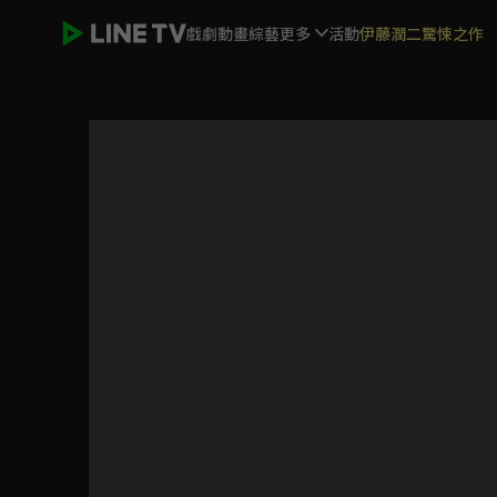
戲劇
動畫
綜藝
更多
活動
伊藤潤二驚悚之作
花千骨