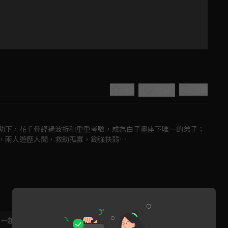
4.8
分享
收藏
助下，花千骨經過波折和重重考驗，成為白子畫座下唯一的弟子；
，兩人遊歷人間，救助孤寡，鋤強扶弱…
Play
Video
，一起共創新版留言功能！
顯示更多