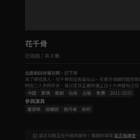
目前未允許這部影片在你所在的地區播放
花千骨
如有不便請見諒
已完結 / 共 0 集
回首頁
此戲劇因授權到期，已下架
為了尋找恩人，花千骨前往長留仙山，在東方彧卿的暗地幫
師徒二人亦師亦友，皆以匡扶正義保護上古十大神器為己任
中國
愛情
戲劇
仙俠
古裝
免費
2011-2015
參與演員
霍建華
趙麗穎
張丹峰
蔣欣
留言功能正在升級改版中！邀請你填寫
留言板調查