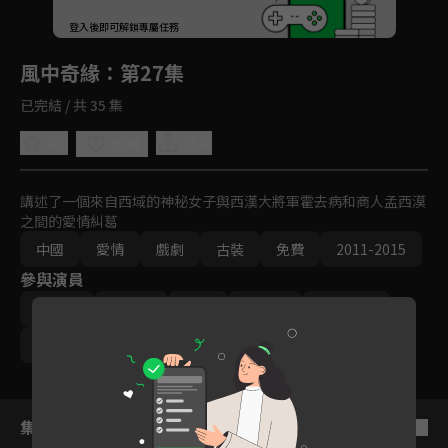
回首頁
登入後即可解鎖專屬任務
Play
風中奇緣
：第27集
已完結 / 共 35 集
4.8
分享
收藏
講述了一個來自西域的神秘女子與西漢大將軍霍去病和商人孟西漠
之間的愛情糾葛
中國
愛情
戲劇
古裝
免費
2011-2015
參與演員
劉詩詩
彭于晏
胡歌
陳法拉
迪麗熱巴
張可頤
集數列表
反序