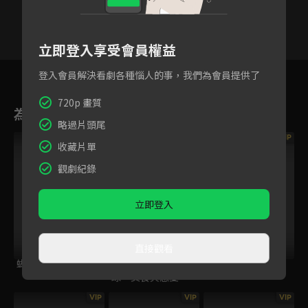
立即登入享受會員權益
24
25
26
27
28
29
3
登入會員解決看劇各種惱人的事，我們為會員提供了
720p 畫質
為您推薦
略過片頭尾
VIP
收藏片單
觀劇紀錄
立即登入
直接觀看
蝴蝶飛飛
福岡鷹援日記：棒
慾情狂愛
球、美食與戀愛
VIP
VIP
VIP