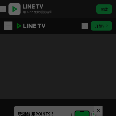
開啟
用 APP 免費看更精彩
升級VIP
風中奇緣
目前未允許這部影片在你所在的地區播放
如有不便請見諒
Unmute
玩遊戲 賺POINTS！