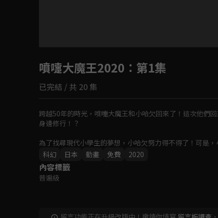
目前未允許這部影片在你所在的地區播放
噴嚏大魔王2020
如有不便請見諒
：第1集
已完結 / 共 20 集
回首頁
跨越50年的時光，噴嚏大魔王和小哈欠回來了！這次他們
身邊修行！？

為了找尋現代小學生的夢想，小哈欠努力得不得了！可是，
亂！他們究竟能不能找到夢想呢？
科幻
日本
動畫
免費
2020
內容標籤
普遍級
留言功能正在升級改版中！邀請你填寫
留言板調查