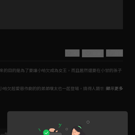
4.0
分享
收藏
回來的目的是為了要讓小哈欠成為女王，而且居然還要在小甘的孫子
小哈欠超愛惡作劇的的弟弟噗太也一起登場，搞得人類世界一團混
顯示更多
Play
Video
，一起共創新版留言功能！
顯示更多