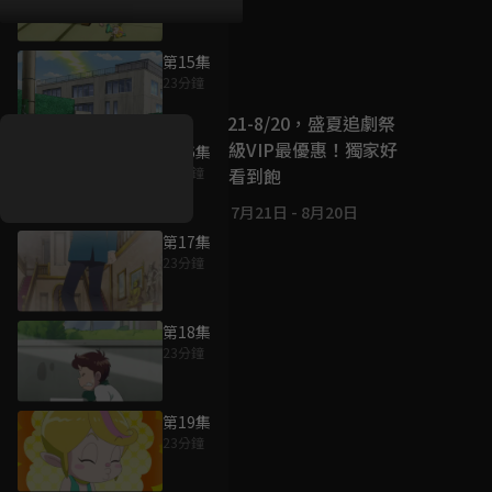
第15集
好康資訊
23分鐘
7/21-8/20，盛夏追劇祭
升級VIP最優惠！獨家好
第16集
戲看到飽
23分鐘
7月21日
-
8月20日
第17集
23分鐘
第18集
23分鐘
第19集
23分鐘