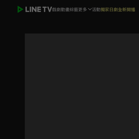
戲劇
動畫
綜藝
更多
活動
獨家日劇全新開播
噴嚏大魔王2020