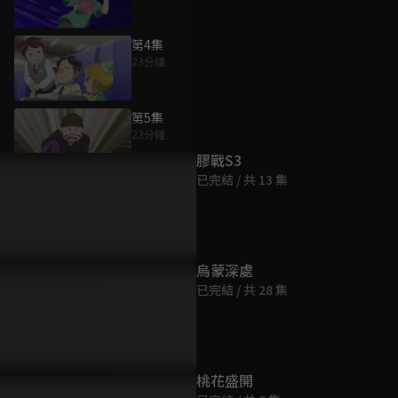
第4集
23分鐘
為您推薦
第5集
23分鐘
膠戰S3
已完結 / 共 13 集
第6集
23分鐘
第7集
烏蒙深處
23分鐘
已完結 / 共 28 集
第8集
23分鐘
桃花盛開