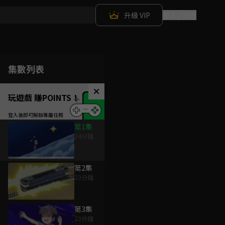
升級 VIP
登入 / 註冊
集數列表
玩遊戲 賺POINTS！
第1集
24分鐘
第2集
23分鐘
第3集
23分鐘