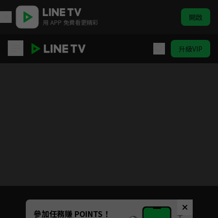
開啟
用 APP 免費看更精彩
升級VIP
闇影詩章
目前未允許這部影片在你所在的地區播放
如有不便請見諒
Unmute
參加任務賺 POINTS！