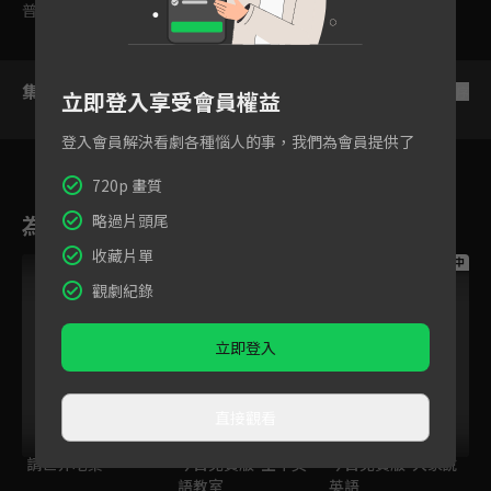
普遍級
集數列表
反序
立即登入享受會員權益
登入會員解決看劇各種惱人的事，我們為會員提供了
720p 畫質
為您推薦
略過片頭尾
收藏片單
跟播中
跟播中
跟播中
觀劇紀錄
立即登入
直接觀看
請世界吃桌
今日免費版-空中英
今日免費版-大家說
語教室
英語