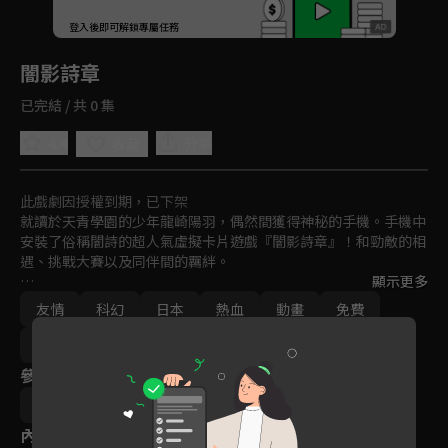
回首頁
登入後即可解鎖專屬任務
Play
闇影詩章
已完結 / 共 0 集
4.4
分享
收藏
此戲劇因授權到期，已下架
就讀於天青學園的少年龍崎陽羽，偶然間獲得神秘的手機。手機中
安裝了俗稱闇詩的超人氣虛擬卡片遊戲『闇影詩章』！和勁敵的相
遇、挑戰大賽以及同伴間的羈絆。

顯示更多
從闇章得到的各種經驗，將會使陽羽不斷地『進化』。
友情
科幻
日本
熱血
動畫
免費
2020
參與演員
Cygames
內容標籤