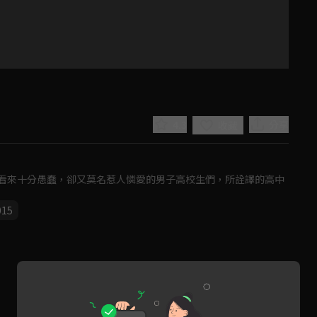
4.3
分享
收藏
看來十分愚蠢，卻又莫名惹人憐愛的男子高校生們，所詮譯的高中
015
Play
Video