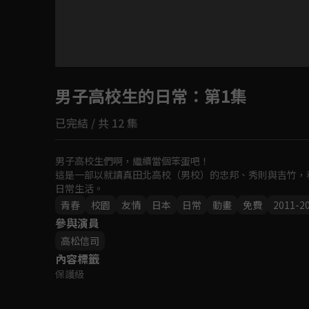
目前未允許這部影片在你所在的地區播放
男子高校生的日常
如有不便請見諒
：第1集
已完結 / 共 12 集
回首頁
男子高校生們啊，繼續當個笨蛋吧！

這是一部以就讀真田北高校（男校）的忠邦、秀則與吉竹，
日常生活。
青春
校園
友情
日本
日常
動畫
免費
2011-2
參與演員
高松信司
內容標籤
保護級