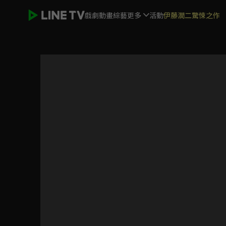
戲劇
動畫
綜藝
更多
活動
伊藤潤二驚悚之作
男子高校生的日常