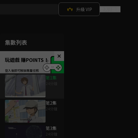
升級 VIP
登入 / 註冊
集數列表
玩遊戲 賺POINTS！
第1集
24分鐘
第2集
24分鐘
第3集
24分鐘