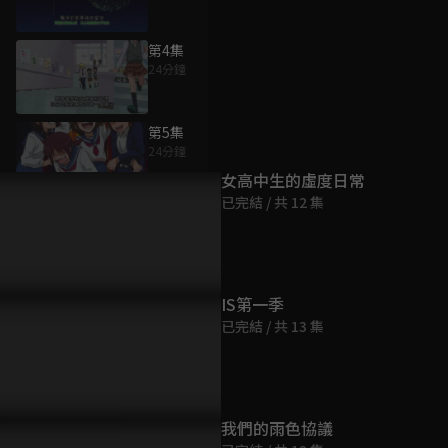
第4集
24分鐘
為您推薦
第5集
24分鐘
女高中生的虛度日常
已完結 / 共 12 集
第6集
24分鐘
第7集
IS第一季
24分鐘
已完結 / 共 13 集
第8集
24分鐘
我們的雨色協議