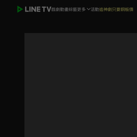
戲劇
動畫
綜藝
更多
活動
追神劇只要銅板價
城市獵人'91