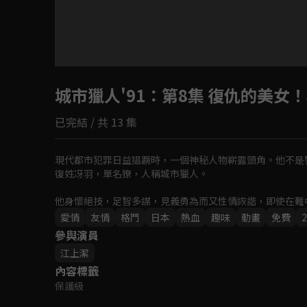
目前未允許這部影片在你所在的地區播放
城市獵人'91
如有不便請見諒
：第8集 復仇的美女
已完結 / 共 13 集
回首頁
現代都市犯罪日益猖蹶時，一個神秘人物嶄露頭角。他不是
復姓冴羽，單名獠，人稱城市獵人。

他身懷絕技，足智多謀，見義勇為而又性情詼諧，即使在難
幕情義交織的精彩話劇。
愛情
友情
格鬥
日本
熱血
趣味
動畫
免費
參與演員
江上潔
內容標籤
保護級