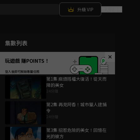
升級 VIP
登入 / 註冊
集數列表
玩遊戲 賺POINTS！
第1集 麻煩搭檔大復活！從天而
降的美女
24分鐘
第2集 再見阿香！城市獵人逮捕
令
24分鐘
第3集 招惹危險的美女！回憶在
光的彼方