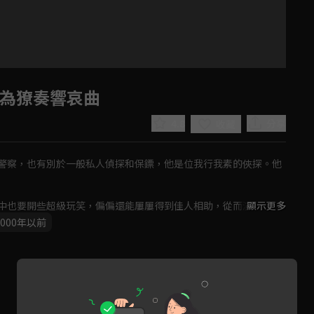
！為獠奏響哀曲
4.8
分享
收藏
警察，也有別於一般私人偵探和保鏢，他是位我行我素的俠探。他
中也要開些超級玩笑，偏偏還能屢屢得到佳人相助，從而演出一幕
顯示更多
2000年以前
Play
Video