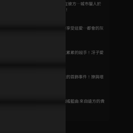
間諜家家酒 Part 1
第9集 煙硝在彼方…城市獵人於
已完結 / 共 12 集
黎明逝去？！
24分鐘
第10集 今夜享受這愛…都會的灰
城市獵人
姑娘物語！
已完結 / 共 51 集
24分鐘
第11集 傷痕累累的殺手！冴子愛
過的警察
24分鐘
我們這一家 #1-#130
已完結 / 共 130 集
第12集 追憶的首飾事件！獠與壞
女人與槙村
24分鐘
第13集 鎮魂搖籃曲 來自遠方的貴
SPY×FAMILY 間諜
公子
家家酒
23分鐘
已完結 / 共 25 集