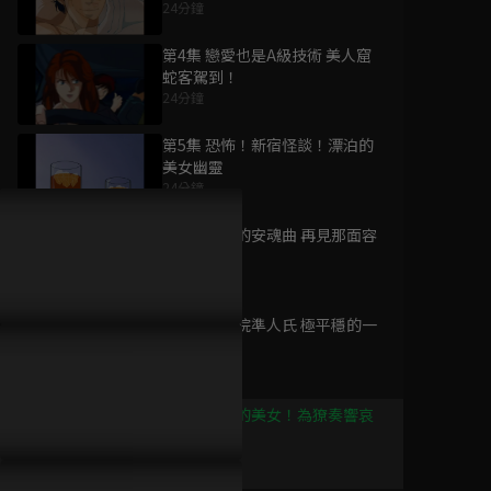
24分鐘
第4集 戀愛也是A級技術 美人窟
蛇客駕到！
24分鐘
為您推薦
第5集 恐怖！新宿怪談！漂泊的
美女幽靈
24分鐘
城市獵人S2
已完結 / 共 63 集
第6集 離別的安魂曲 再見那面容
一次
24分鐘
第7集 伊集院準人氏 極平穩的一
城市獵人S3
天
已完結 / 共 13 集
24分鐘
第8集 復仇的美女！為獠奏響哀
曲
24分鐘
(國語)SPY×FAMILY