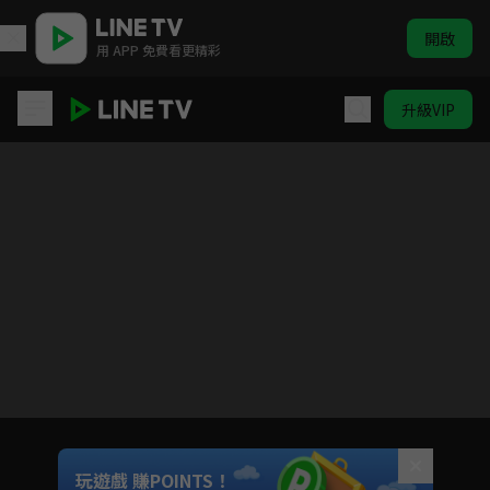
開啟
用 APP 免費看更精彩
升級VIP
《HIStory3-那一天》獨家內容
目前未允許這部影片在你所在的地區播放
如有不便請見諒
Unmute
玩遊戲 賺POINTS！