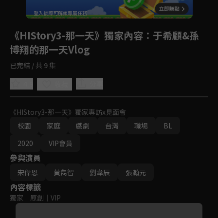
回首頁
登入後即可解鎖專屬任務
Play
《HIStory3-那一天》獨家內容
：于希顧&孫
博翔的那一天Vlog
已完結 / 共 9 集
4.9
分享
收藏
《HIStory3-那一天》獨家專訪x見面會
校園
家庭
戲劇
台灣
職場
BL
2020
VIP會員
參與演員
宋偉恩
黃雋智
劉韋辰
張瀚元
內容標籤
獨家
｜
原創
｜
VIP