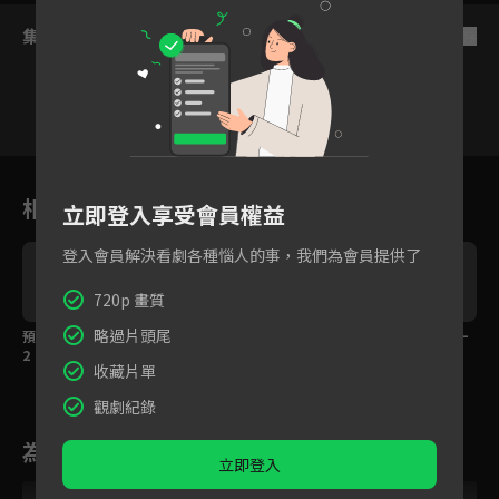
集數列表
反序
VIP
VIP
VIP
VIP
VIP
VIP
1
2
3
4
5
6
相關花絮
立即登入享受會員權益
登入會員解決看劇各種惱人的事，我們為會員提供了
720p 畫質
略過片頭尾
預告：HIStory Party
預告：《那一天》高雄
預告：春節假期《那一
2
見面會
天》陪著你！
收藏片單
觀劇紀錄
為您推薦
立即登入