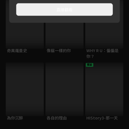
直接觀看
奇異羅曼史
像貓一樣的你
WHY R U：偏偏是
你？
獨家
為你沉醉
各自的理由
HIStory3-那一天