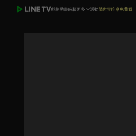
戲劇
動畫
綜藝
更多
活動
請世界吃桌免費看
《HIStory3-那一天》獨家內容