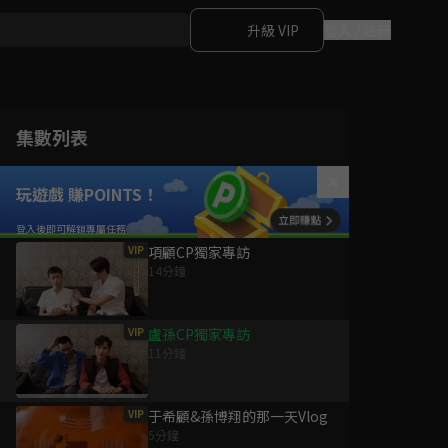
升級 VIP
登入 / 註冊
集數列表
玩遊戲 賺POINTS！
VIP
項顧CP獨家專訪
14分鐘
VIP
盧孫CP獨家專訪
11分鐘
VIP
于希顧&孫博翔的那一天Vlog
5分鐘