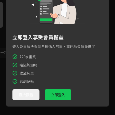
預告：春節假期《那一天》陪
預告：盧孫CP獨家專訪
預
立即登入享受會員權益
著你！
登入會員解決看劇各種惱人的事，我們為會員提供了
，一起共創新版留言功能！
顯示更多
720p 畫質
略過片頭尾
收藏片單
觀劇紀錄
直接觀看
立即登入