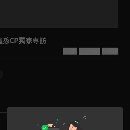
盧孫CP獨家專訪
4.9
分享
收藏
員
Play
Video