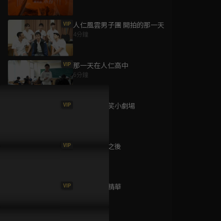
VIP
人仁風雲男子團 開拍的那一天
4分鐘
為您推薦
VIP
那一天在人仁高中
6分鐘
奇異羅曼史
已完結 / 共 12 集
VIP
那一天的爆笑小劇場
4分鐘
VIP
那一天下戲之後
像貓一樣的你
5分鐘
已完結 / 共 12 集
VIP
高雄見面會精華
44分鐘
為你沉醉