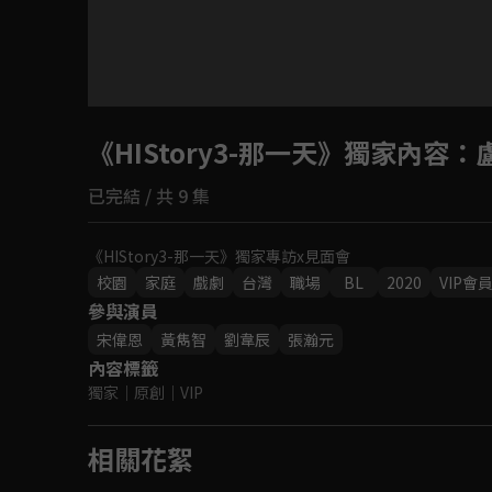
目前未允許這部影片在你所在的地區播放
《HIStory3-那一天》獨家內容
如有不便請見諒
：
已完結 / 共 9 集
回首頁
《HIStory3-那一天》獨家專訪x見面會
校園
家庭
戲劇
台灣
職場
BL
2020
VIP會
參與演員
宋偉恩
黃雋智
劉韋辰
張瀚元
內容標籤
獨家
｜
原創
｜
VIP
相關花絮