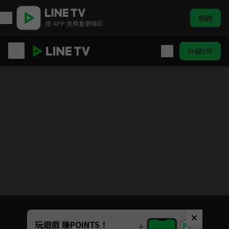
開啟
用 APP 免費看更精彩
升級VIP
忽必烈傳奇
目前未允許這部影片在你所在的地區播放
如有不便請見諒
Unmute
玩遊戲 賺POINTS！