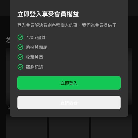
立即登入享受會員權益
6
7
8
9
10
11
1
登入會員解決看劇各種惱人的事，我們為會員提供了
720p 畫質
為您推薦
略過片頭尾
收藏片單
觀劇紀錄
立即登入
直接觀看
GIBIATE獵魔武士
玉見梁辰魚
飛翔的魔女