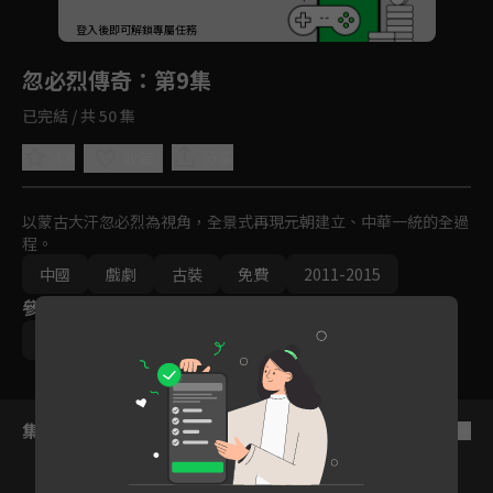
回首頁
登入後即可解鎖專屬任務
Play
忽必烈傳奇
：第9集
已完結 / 共 50 集
4.6
分享
收藏
以蒙古大汗忽必烈為視角，全景式再現元朝建立、中華一統的全過
程。
中國
戲劇
古裝
免費
2011-2015
參與演員
胡軍
佘詩曼
馬浚偉
呂良偉
集數列表
反序