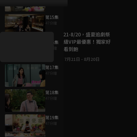
第15集
好康資訊
47分鐘
7/21-8/20，盛夏追劇祭
升級VIP最優惠！獨家好
第16集
戲看到飽
47分鐘
7月21日
-
8月20日
第17集
47分鐘
第18集
47分鐘
第19集
47分鐘