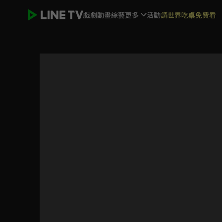
戲劇
動畫
綜藝
更多
活動
請世界吃桌免費看
女力報到-小資女上班記