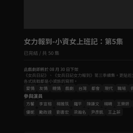
目前未允許這部影片在你所在的地區播放
女力報到-小資女上班記
如有不便請見諒
：第5集
已完結 / 共 50 集
回首頁
此戲劇即將於 08 月 30 日下架
《女兵日記》、《女兵日記女力報到》第三季續集。更貼近
各式挑戰都是小資族的寫照。
愛情
友情
親情
戲劇
台灣
都會
現代
職場
參與演員
方馨
李宣榕
楊雅筑
羅平
‬陳謙文
楊晴
王樂妍
優妮
勵政達
劉書宏
梁瀚名
尹彥凱
王上菲