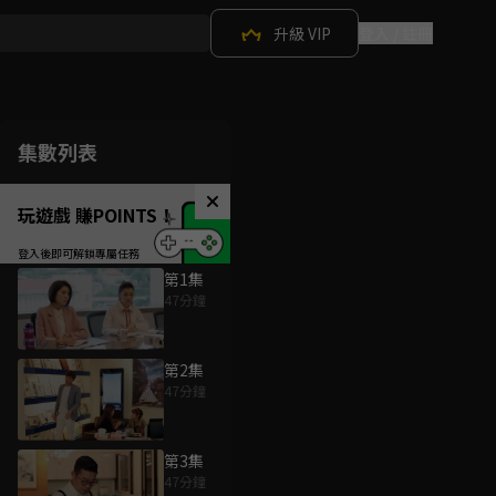
升級 VIP
登入 / 註冊
集數列表
玩遊戲 賺POINTS！
第1集
47分鐘
第2集
47分鐘
第3集
47分鐘