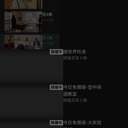
第4集
47分鐘
為您推薦
第5集
47分鐘
請世界吃桌
跟播中
跟播至第 9 集
第6集
47分鐘
第7集
今日免費版-空中英
跟播中
47分鐘
語教室
跟播至第 3 集
第8集
47分鐘
今日免費版-大家說
跟播中