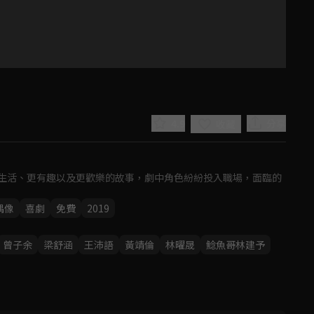
4.9
分享
收藏
生活、更有趣以及更歡樂的故事，劇中角色紛紛投入職場，面臨的
偶像
喜劇
免費
2019
Play
曾子余
梁舒涵
王沛語
黃靖倫
林曜晟
鯰魚哥林建予
Video