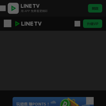
開啟
用 APP 免費看更精彩
升級VIP
女力報到-小資女上班記
目前未允許這部影片在你所在的地區播放
如有不便請見諒
Unmute
玩遊戲 賺POINTS！