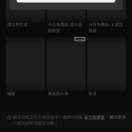
請世界吃桌
今日免費版-空中英
今日免費版-大家說
語教室
英語
跟播中
耀眼
寶島西米樂
後浪
留言功能正在升級改版中！邀請你填寫
留言板調查
，
顯示更多
一起共創新版留言功能！