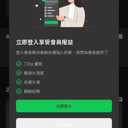
林曜晟
鯰魚哥林建予
優妮
勵政達
劉書宏
梁瀚名
尹彥凱
王上菲
集數列表
反序
立即登入享受會員權益
登入會員解決看劇各種惱人的事，我們為會員提供了
720p 畫質
43
44
45
46
47
48
4
略過片頭尾
收藏片單
為您推薦
觀劇紀錄
跟播中
跟播中
跟播中
立即登入
直接觀看