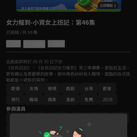
回首頁
登入後即可解鎖專屬任務
Play
女力報到-小資女上班記
：第46集
已完結 / 共 50 集
4.9
分享
收藏
此戲劇即將於 08 月 30 日下架
《女兵日記》、《女兵日記女力報到》第三季續集。更貼近生活、
更有趣以及更歡樂的故事，劇中角色紛紛投入職場，面臨的各式挑
戰都是小資族的寫照。
愛情
友情
親情
戲劇
台灣
都會
現代
職場
偶像
喜劇
免費
2019
參與演員
方馨
李宣榕
楊雅筑
羅平
‬陳謙文
楊晴
王樂妍
曾子余
梁舒涵
王沛語
黃靖倫