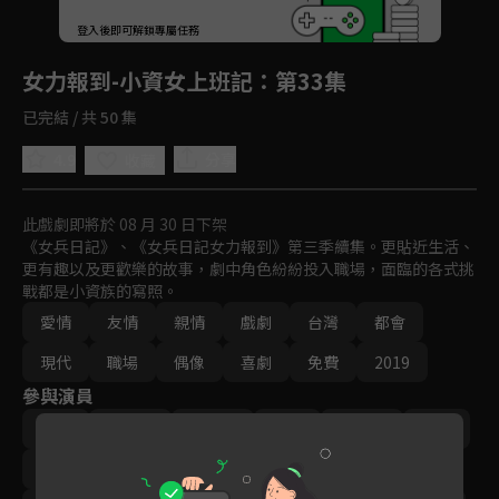
回首頁
登入後即可解鎖專屬任務
Play
女力報到-小資女上班記
：第33集
已完結 / 共 50 集
4.9
分享
收藏
此戲劇即將於 08 月 30 日下架
《女兵日記》、《女兵日記女力報到》第三季續集。更貼近生活、
更有趣以及更歡樂的故事，劇中角色紛紛投入職場，面臨的各式挑
戰都是小資族的寫照。
愛情
友情
親情
戲劇
台灣
都會
現代
職場
偶像
喜劇
免費
2019
參與演員
方馨
李宣榕
楊雅筑
羅平
‬陳謙文
楊晴
王樂妍
曾子余
梁舒涵
王沛語
黃靖倫