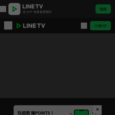
開啟
用 APP 免費看更精彩
升級VIP
女力報到-小資女上班記
目前未允許這部影片在你所在的地區播放
如有不便請見諒
Unmute
玩遊戲 賺POINTS！