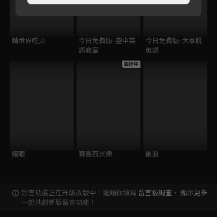
請世界吃桌
今日免費版-空中英
今日免費版-大家說
語教室
英語
跟播中
耀眼
寶島西米樂
後浪
留言功能正在升級改版中！邀請你填寫
留言板調查
，
顯示更多
一起共創新版留言功能！