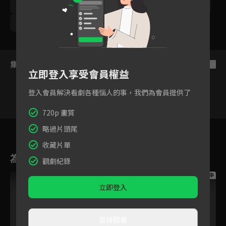
林曜晟
鯰魚哥林建予
優妮
勵政達
劉書宏
梁瀚名
尹彥凱
王上菲
集數列表
反序
立即登入享受會員權益
登入會員解決看劇各種惱人的事，我們為會員提供了
720p 畫質
30
31
32
33
34
35
3
略過片頭尾
收藏片單
為您推薦
觀劇紀錄
跟播中
跟播中
跟播中
立即登入
直接觀看