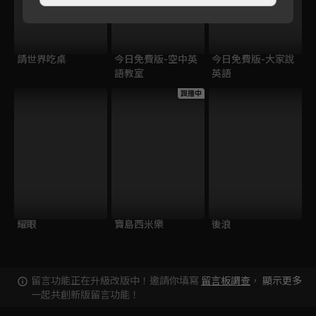
請世界吃桌
今日免費版-空中英
今日免費版-大家說
語教室
英語
跟播中
耀眼
寶島西米樂
後浪
留言功能正在升級改版中！邀請你填寫
留言板調查
，
顯示更多
一起共創新版留言功能！