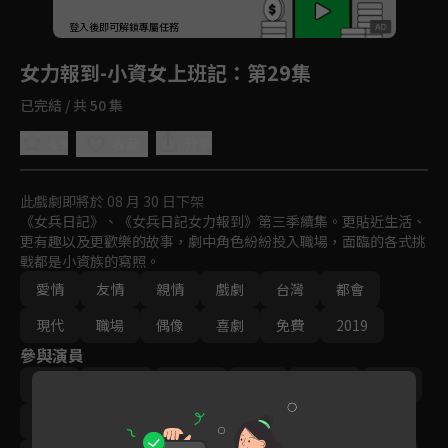
回首頁
登入後即可解鎖專屬任務
Play
女力報到-小資女上班記
：第29集
已完結 / 共 50 集
4.9
分享
收藏
此戲劇即將於 08 月 30 日下架
《女兵日記》、《女兵日記女力報到》第三季續集。更貼近生活、
更有趣以及更歡樂的故事，劇中角色紛紛投入職場，面臨的各式挑
戰都是小資族的寫照。
愛情
友情
親情
戲劇
台灣
都會
現代
職場
偶像
喜劇
免費
2019
參與演員
方馨
李宣榕
楊雅筑
羅平
‬陳謙文
楊晴
王樂妍
曾子余
梁舒涵
王沛語
黃靖倫