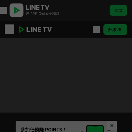
開啟
用 APP 免費看更精彩
升級VIP
女力報到-小資女上班記
目前未允許這部影片在你所在的地區播放
如有不便請見諒
Unmute
參加任務賺 POINTS！