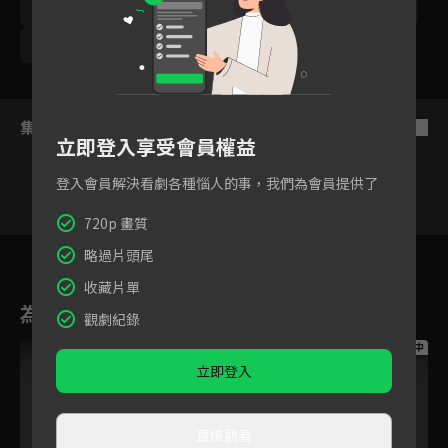
林曜晟
鯰魚哥林建予
優妮
勵政達
劉書宏
梁瀚名
尹彥凱
王上菲
集數列表
反序
立即登入享受會員權益
登入會員解決看劇各種惱人的事，我們為會員提供了
720p 畫質
26
27
28
29
30
31
3
略過片頭尾
收藏片單
為您推薦
觀劇紀錄
跟播中
跟播中
跟播中
立即登入
直接觀看