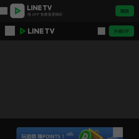
開啟
用 APP 免費看更精彩
升級VIP
女力報到-小資女上班記
目前未允許這部影片在你所在的地區播放
如有不便請見諒
Unmute
玩遊戲 賺POINTS！