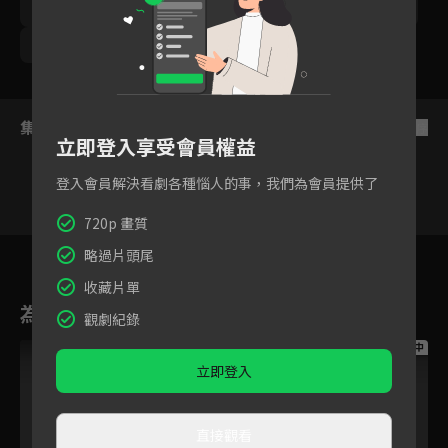
林曜晟
鯰魚哥林建予
優妮
勵政達
劉書宏
梁瀚名
尹彥凱
王上菲
集數列表
反序
立即登入享受會員權益
登入會員解決看劇各種惱人的事，我們為會員提供了
720p 畫質
21
22
23
24
25
26
2
略過片頭尾
收藏片單
為您推薦
觀劇紀錄
跟播中
跟播中
跟播中
立即登入
直接觀看