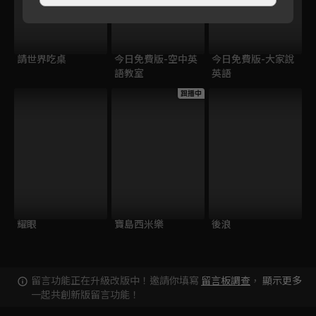
請世界吃桌
今日免費版-空中英
今日免費版-大家說
語教室
英語
跟播中
耀眼
寶島西米樂
後浪
留言功能正在升級改版中！邀請你填寫
留言板調查
，
顯示更多
一起共創新版留言功能！