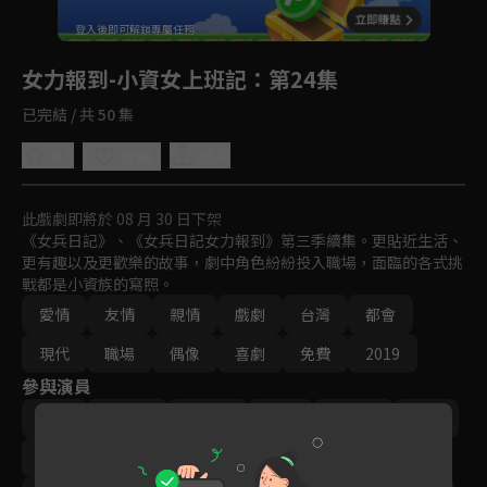
回首頁
登入後即可解鎖專屬任務
Play
女力報到-小資女上班記
：第24集
已完結 / 共 50 集
4.9
分享
收藏
此戲劇即將於 08 月 30 日下架
《女兵日記》、《女兵日記女力報到》第三季續集。更貼近生活、
更有趣以及更歡樂的故事，劇中角色紛紛投入職場，面臨的各式挑
戰都是小資族的寫照。
愛情
友情
親情
戲劇
台灣
都會
現代
職場
偶像
喜劇
免費
2019
參與演員
方馨
李宣榕
楊雅筑
羅平
‬陳謙文
楊晴
王樂妍
曾子余
梁舒涵
王沛語
黃靖倫