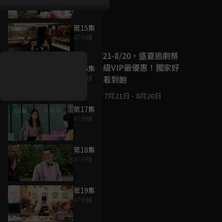
第15集
好康資訊
47分鐘
7/21-8/20，盛夏追劇祭
升級VIP最優惠！獨家好
第16集
戲看到飽
47分鐘
7月21日
-
8月20日
第17集
47分鐘
第18集
47分鐘
第19集
47分鐘