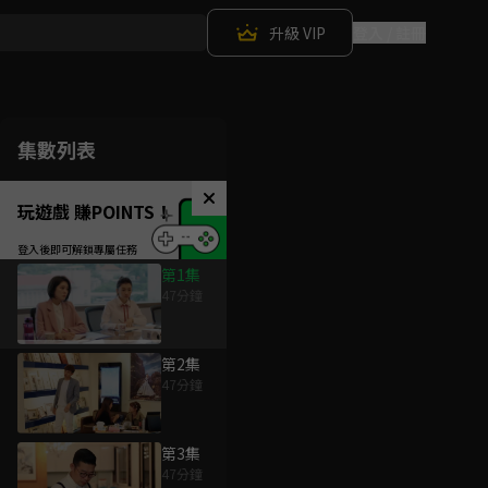
升級 VIP
登入 / 註冊
集數列表
玩遊戲 賺POINTS！
第1集
47分鐘
第2集
47分鐘
第3集
47分鐘