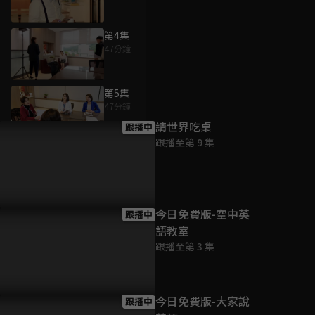
第4集
47分鐘
為您推薦
第5集
47分鐘
請世界吃桌
跟播中
跟播至第 9 集
第6集
47分鐘
第7集
今日免費版-空中英
跟播中
47分鐘
語教室
跟播至第 3 集
第8集
47分鐘
今日免費版-大家說
跟播中