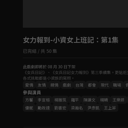
目前未允許這部影片在你所在的地區播放
女力報到-小資女上班記
如有不便請見諒
：第1集
已完結 / 共 50 集
回首頁
此戲劇即將於 08 月 30 日下架
《女兵日記》、《女兵日記女力報到》第三季續集。更貼近
各式挑戰都是小資族的寫照。
愛情
友情
親情
戲劇
台灣
都會
現代
職場
參與演員
方馨
李宣榕
楊雅筑
羅平
‬陳謙文
楊晴
王樂妍
優妮
勵政達
劉書宏
梁瀚名
尹彥凱
王上菲