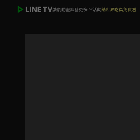
戲劇
動畫
綜藝
更多
活動
請世界吃桌免費看
女力報到-小資女上班記