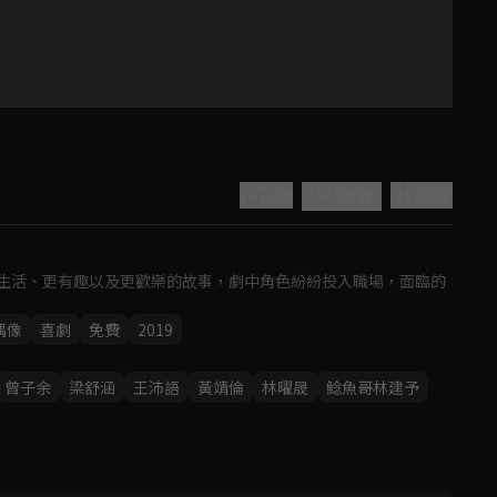
4.9
分享
收藏
生活、更有趣以及更歡樂的故事，劇中角色紛紛投入職場，面臨的
偶像
喜劇
免費
2019
Play
曾子余
梁舒涵
王沛語
黃靖倫
林曜晟
鯰魚哥林建予
Video