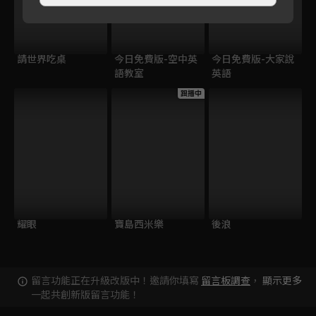
請世界吃桌
今日免費版-空中英
今日免費版-大家說
語教室
英語
跟播中
耀眼
寶島西米樂
後浪
留言功能正在升級改版中！邀請你填寫
留言板調查
，
顯示更多
一起共創新版留言功能！