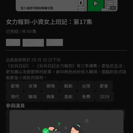
回首頁
登入後即可解鎖專屬任務
Play
女力報到-小資女上班記
：第17集
已完結 / 共 50 集
4.9
分享
收藏
此戲劇即將於 08 月 30 日下架
《女兵日記》、《女兵日記女力報到》第三季續集。更貼近生活、
更有趣以及更歡樂的故事，劇中角色紛紛投入職場，面臨的各式挑
戰都是小資族的寫照。
愛情
友情
親情
戲劇
台灣
都會
現代
職場
偶像
喜劇
免費
2019
參與演員
方馨
李宣榕
楊雅筑
羅平
‬陳謙文
楊晴
王樂妍
曾子余
梁舒涵
王沛語
黃靖倫