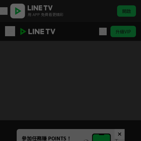
開啟
用 APP 免費看更精彩
升級VIP
女力報到-小資女上班記
目前未允許這部影片在你所在的地區播放
如有不便請見諒
Unmute
參加任務賺 POINTS！