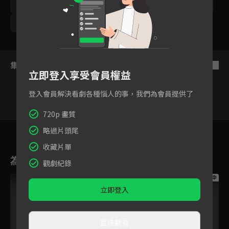
林曜晟
鯰魚哥林建予
優妮
勵政達
劉書宏
梁瀚名
尹彥凱
王上菲
集數列表
反序
立即登入享受會員權益
登入會員解決看劇各種惱人的事，我們為會員提供了
720p 畫質
14
15
16
17
18
19
2
略過片頭尾
收藏片單
為您推薦
觀劇紀錄
跟播中
跟播中
跟播中
立即登入
直接觀看