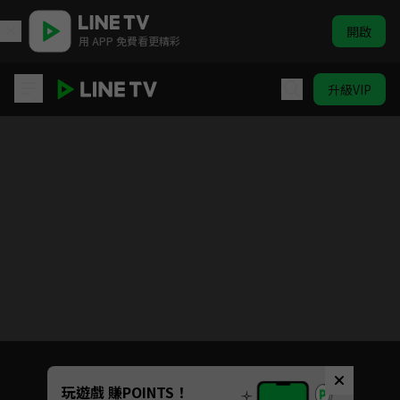
開啟
用 APP 免費看更精彩
升級VIP
虛構推理
目前未允許這部影片在你所在的地區播放
如有不便請見諒
Unmute
玩遊戲 賺POINTS！