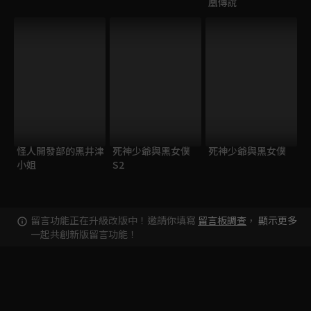
凰傳說
怪人開發部的黑井津
死神少爺與黑女僕
死神少爺與黑女僕
小姐
S2
留言功能正在升級改版中！邀請你填寫
留言板調查
，
顯示更多
一起共創新版留言功能！