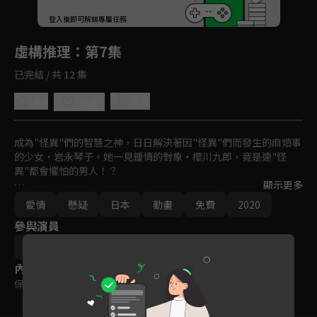
回首頁
登入後即可解鎖專屬任務
Play
虛構推理
：第7集
已完結 / 共 12 集
4.9
分享
收藏
成為"怪異"們的智慧之神，日日解決著因"怪異"們而發生的麻煩事
的少女・岩永琴子。她一見鍾情的對象・櫻川九郎，竟是連"怪
異"都會懼怕的男人！？

顯示更多
不平凡的兩人一起面對因"怪異"們而起的奇妙事件［戀愛×傳奇×
愛情
懸疑
日本
動畫
免費
2020
懸疑推理］！！落在兩人身上的異想天開事件，以及這場戀愛的結
參與演員
局究竟會何去何從――！？
城平京
片瀬茶柴
內容標籤
保護級