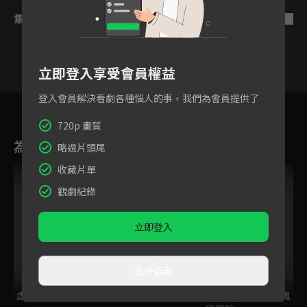
集數列表
反序
立即登入享受會員權益
登入會員解決看劇各種惱人的事，我們為會員提供了
4
5
6
7
8
9
1
720p 畫質
為您推薦
略過片頭尾
收藏片單
VIP
觀劇紀錄
立即登入
直接觀看
虛構推理 第2季
愛麗絲與藏六
大江戶烈火殺手 - 鳳