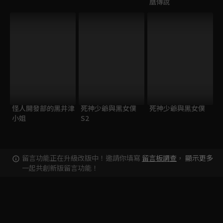
凰傳說
怪人開發部的黑井津
死神少爺與黑女僕
死神少爺與黑女僕
小姐
S2
留言功能正在升級改版中！邀請你填寫
留言板調查
，
顯示更多
一起共創新版留言功能！