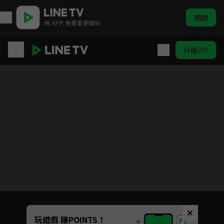
開啟
用 APP 免費看更精彩
升級VIP
虛構推理
目前未允許這部影片在你所在的地區播放
如有不便請見諒
Unmute
玩遊戲 賺POINTS！