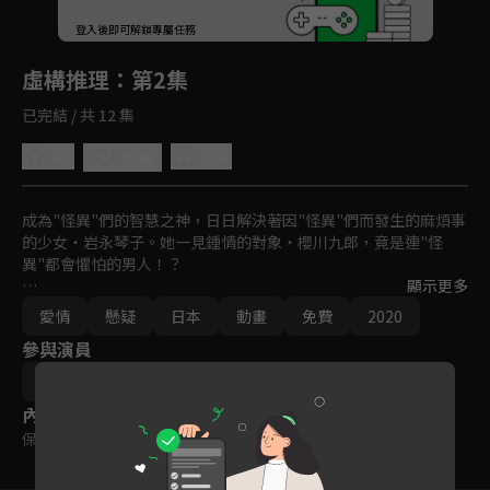
回首頁
登入後即可解鎖專屬任務
Play
虛構推理
：第2集
已完結 / 共 12 集
4.9
分享
收藏
成為"怪異"們的智慧之神，日日解決著因"怪異"們而發生的麻煩事
的少女・岩永琴子。她一見鍾情的對象・櫻川九郎，竟是連"怪
異"都會懼怕的男人！？

顯示更多
不平凡的兩人一起面對因"怪異"們而起的奇妙事件［戀愛×傳奇×
愛情
懸疑
日本
動畫
免費
2020
懸疑推理］！！落在兩人身上的異想天開事件，以及這場戀愛的結
參與演員
局究竟會何去何從――！？
城平京
片瀬茶柴
內容標籤
保護級