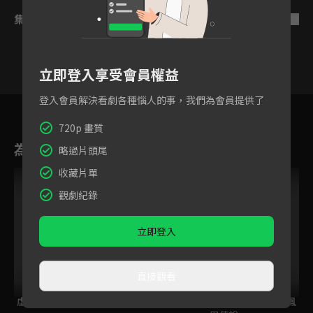
集數列表
反序
立即登入享受會員權益
登入會員解決看劇各種惱人的事，我們為會員提供了
1
2
3
4
5
6
720p 畫質
為您推薦
略過片頭尾
收藏片單
VIP
觀劇紀錄
立即登入
直接觀看
虛構推理 第2季
愛麗絲與藏六
大江戶烈火殺手 - 鳳