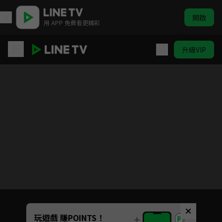
開啟
用 APP 免費看更精彩
升級VIP
虛構推理
目前未允許這部影片在你所在的地區播放
如有不便請見諒
Unmute
玩遊戲 賺POINTS！