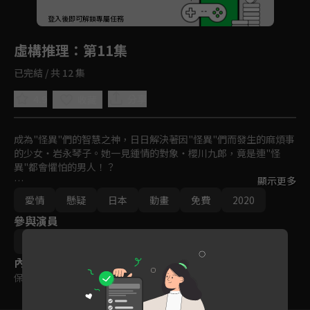
回首頁
登入後即可解鎖專屬任務
Play
虛構推理
：第11集
已完結 / 共 12 集
4.9
分享
收藏
成為"怪異"們的智慧之神，日日解決著因"怪異"們而發生的麻煩事
的少女・岩永琴子。她一見鍾情的對象・櫻川九郎，竟是連"怪
異"都會懼怕的男人！？

顯示更多
不平凡的兩人一起面對因"怪異"們而起的奇妙事件［戀愛×傳奇×
愛情
懸疑
日本
動畫
免費
2020
懸疑推理］！！落在兩人身上的異想天開事件，以及這場戀愛的結
參與演員
局究竟會何去何從――！？
城平京
片瀬茶柴
內容標籤
保護級