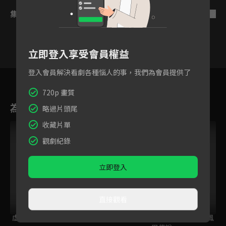
集數列表
反序
立即登入享受會員權益
登入會員解決看劇各種惱人的事，我們為會員提供了
7
8
9
10
11
12
720p 畫質
為您推薦
略過片頭尾
收藏片單
VIP
觀劇紀錄
立即登入
直接觀看
虛構推理 第2季
愛麗絲與藏六
大江戶烈火殺手 - 鳳