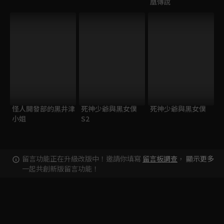
凰傳說
怪人開發部的黑井津
死神少爺與黑女僕
死神少爺與黑女僕
小姐
S2
留言功能正在升級改版中！邀請你填寫
留言板調查
，
顯示更多
一起共創新版留言功能！