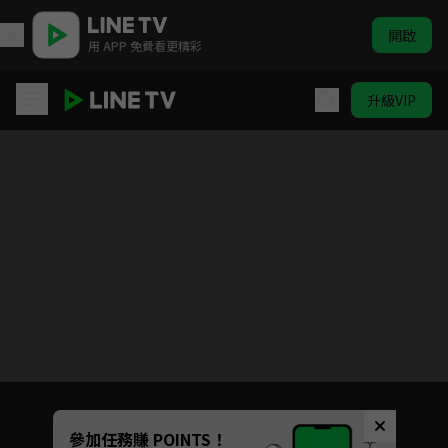
開啟
用 APP 免費看更精彩
升級VIP
寶石商人理察的謎鑑定
目前未允許這部影片在你所在的地區播放
如有不便請見諒
Unmute
參加任務賺 POINTS！