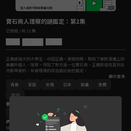
回首頁
登入後即可解鎖專屬任務
Play
寶石商人理察的謎鑑定
：第2集
已完結 / 共 12 集
4.9
分享
收藏
正義感強大的大學生．中田正義。某個夜晚，幫助了被醉漢纏上的
美麗外國人．理察。得知了對方是一位寶石商，正義將祖母直到去
世都帶著的，有著隱情的戒指委託給他鑑定。

顯示更多
經由理察的鑑定中明朗化的，是祖母的過去、真實、以及想念。
青春
家庭
友情
日本
動畫
免費
2020
參與演員
辻村七子
內容標籤
保護級