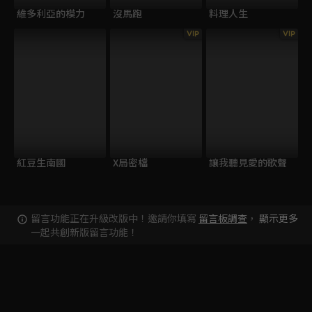
維多利亞的模力
沒馬跑
料理人生
VIP
VIP
紅豆生南國
X局密檔
讓我聽見愛的歌聲
留言功能正在升級改版中！邀請你填寫
留言板調查
，
顯示更多
一起共創新版留言功能！