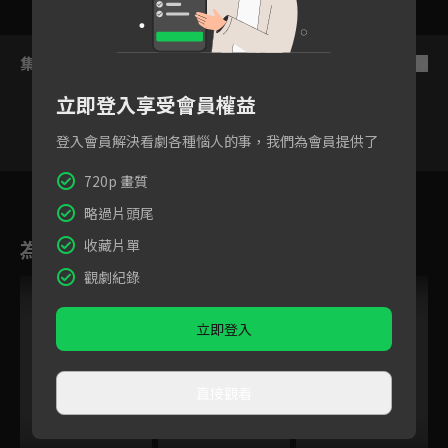
集數列表
反序
立即登入享受會員權益
登入會員解決看劇各種惱人的事，我們為會員提供了
720p 畫質
1
2
3
4
5
6
略過片頭尾
為您推薦
收藏片單
觀劇紀錄
立即登入
直接觀看