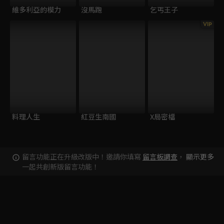
維多利亞的模力
沒馬跑
乞丐王子
VIP
料理人生
紅豆生南國
X局密檔
留言功能正在升級改版中！邀請你填寫
留言板調查
，
顯示更多
一起共創新版留言功能！