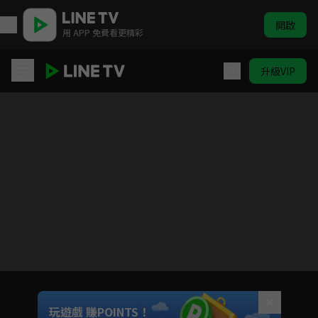
開啟
用 APP 免費看更精彩
升級VIP
寶石商人理察的謎鑑定
目前未允許這部影片在你所在的地區播放
如有不便請見諒
Unmute
玩遊戲 賺POINTS！