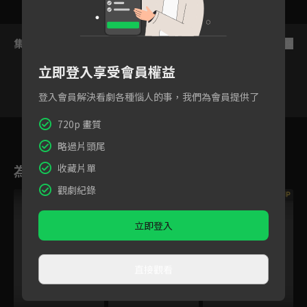
集數列表
反序
立即登入享受會員權益
登入會員解決看劇各種惱人的事，我們為會員提供了
720p 畫質
7
8
9
10
11
12
略過片頭尾
為您推薦
收藏片單
觀劇紀錄
VIP
立即登入
直接觀看