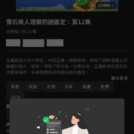
回首頁
登入後即可解鎖專屬任務
Play
寶石商人理察的謎鑑定
：第12集
已完結 / 共 12 集
4.9
分享
收藏
正義感強大的大學生．中田正義。某個夜晚，幫助了被醉漢纏上的
美麗外國人．理察。得知了對方是一位寶石商，正義將祖母直到去
世都帶著的，有著隱情的戒指委託給他鑑定。

顯示更多
經由理察的鑑定中明朗化的，是祖母的過去、真實、以及想念。
青春
家庭
友情
日本
動畫
免費
2020
參與演員
辻村七子
內容標籤
保護級