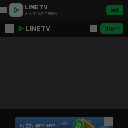
開啟
用 APP 免費看更精彩
升級VIP
怕痛的我，把防禦力點滿就對了
目前未允許這部影片在你所在的地區播放
如有不便請見諒
Unmute
玩遊戲 賺POINTS！