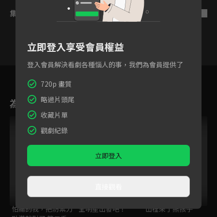
集數列表
反序
立即登入享受會員權益
登入會員解決看劇各種惱人的事，我們為會員提供了
3
4
5
6
7
8
9
720p 畫質
略過片頭尾
為您推薦
收藏片單
觀劇紀錄
立即登入
直接觀看
怕痛的我，把防禦力
全明星出發吧！
山裡來了熊孩子