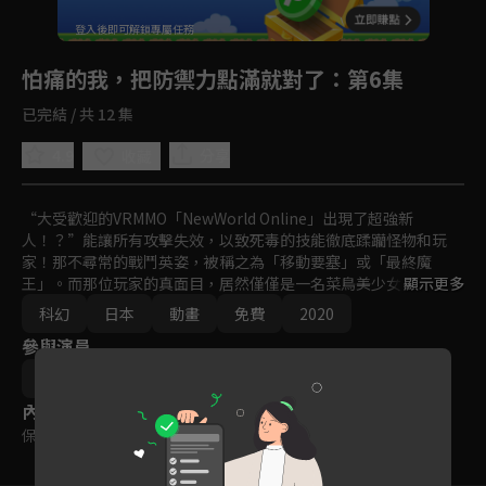
回首頁
登入後即可解鎖專屬任務
Play
怕痛的我，把防禦力點滿就對了
：第6集
已完結 / 共 12 集
4.9
分享
收藏
“大受歡迎的VRMMO「NewWorld Online」出現了超強新
人！？”能讓所有攻擊失效，以致死毒的技能徹底蹂躪怪物和玩
家！那不尋常的戰鬥英姿，被稱之為「移動要塞」或「最終魔
王」。而那位玩家的真面目，居然僅僅是一名菜鳥美少女！想要隱
顯示更多
瞞什麼的梅普露，在朋友莎莉的推薦下，剛剛開始玩遊戲。

科幻
日本
動畫
免費
2020
參與演員
缺乏遊戲常識的她，把屬性點點在防禦力上點滿了，儘管一開始被
小嘍囉怪物耍得團團轉，然而……。
夕蜜柑
內容標籤
保護級