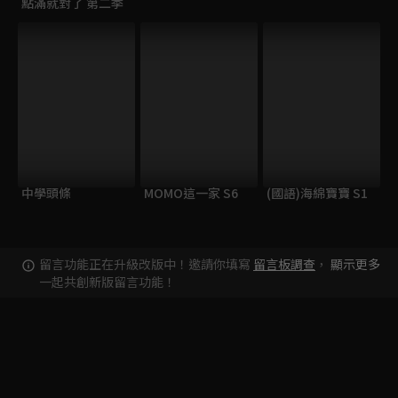
點滿就對了 第二季
中學頭條
MOMO這一家 S6
(國語)海綿寶寶 S1
留言功能正在升級改版中！邀請你填寫
留言板調查
，
顯示更多
一起共創新版留言功能！