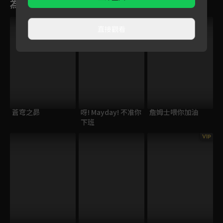
為您推薦
VIP
直接觀看
蒼穹之昴
呀! Mayday! 不准你
詹姆士喂你加油
下班
VIP