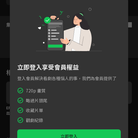
集數列表
反序
1
2
3
4
5
6
立即登入享受會員權益
相關花絮
登入會員解決看劇各種惱人的事，我們為會員提供了
720p 畫質
略過片頭尾
車
EP10預告：草根女力唱
EP09預告：鄉愁，離家
EP08預告：蚵農小漁
收藏片單
出自己的歌
之後找上你的那一味
村，海中一畝田
觀劇紀錄
立即登入