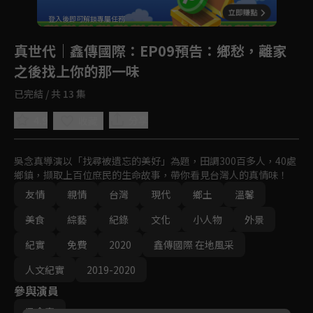
登入後即可解鎖專屬任務
Play
真世代｜鑫傳國際
：EP09預告：鄉愁，離家
之後找上你的那一味
已完結 / 共 13 集
4.9
分享
收藏
吳念真導演以「找尋被遺忘的美好」為題，田調300百多人，40處
鄉鎮，擷取上百位庶民的生命故事，帶你看見台灣人的真情味！
友情
親情
台灣
現代
鄉土
溫馨
美食
綜藝
紀錄
文化
小人物
外景
紀實
免費
2020
鑫傳國際 在地風采
人文紀實
2019-2020
參與演員
吳念真