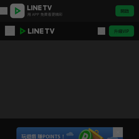
開啟
用 APP 免費看更精彩
升級VIP
真世代｜鑫傳國際
Unmute
玩遊戲 賺POINTS！