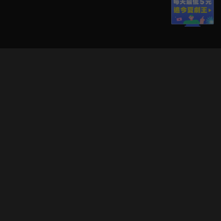
立即登入享受會員權益。
解鎖更多專屬功能，追劇更便利！
登入 / 註冊