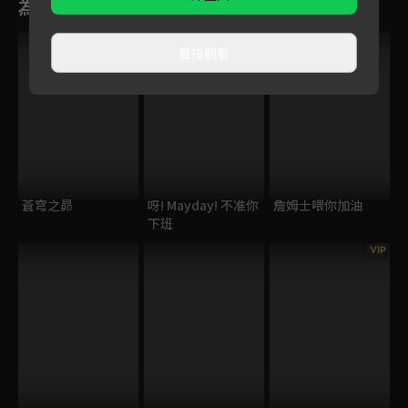
為您推薦
VIP
直接觀看
蒼穹之昴
呀! Mayday! 不准你
詹姆士喂你加油
下班
VIP