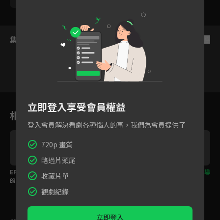
集數列表
反序
1
2
3
4
5
6
立即登入享受會員權益
相關花絮
登入會員解決看劇各種惱人的事，我們為會員提供了
720p 畫質
略過片頭尾
EP02預告：傳統市場裡
EP01預告：921地震後
每週三21:00和吳念真導
收藏片單
的小小江湖
移動中的溫暖！
演一起找回失落的美
好！
觀劇紀錄
立即登入