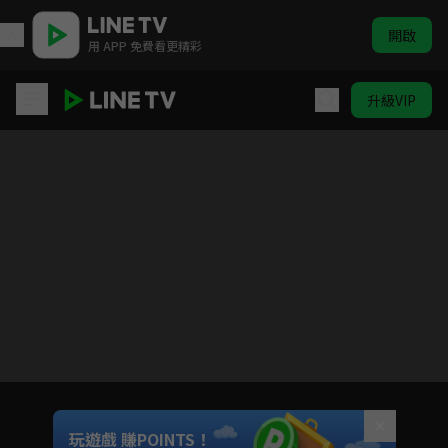
開啟
用 APP 免費看更精彩
升級VIP
真世代｜鑫傳國際
Unmute
玩遊戲 賺POINTS！