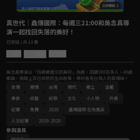
登入後即可解鎖專屬任務
Play
真世代｜鑫傳國際
：每週三21:00和吳念真導
演一起找回失落的美好！
已完結 / 共 13 集
4.9
分享
收藏
吳念真導演以「找尋被遺忘的美好」為題，田調300百多人，40處
鄉鎮，擷取上百位庶民的生命故事，帶你看見台灣人的真情味！
友情
親情
台灣
現代
鄉土
溫馨
美食
綜藝
紀錄
文化
小人物
外景
紀實
免費
2020
鑫傳國際 在地風采
人文紀實
2019-2020
參與演員
吳念真