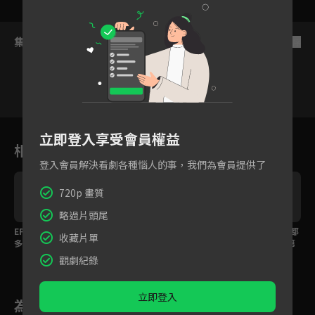
集數列表
反序
6
7
8
9
10
11
1
立即登入享受會員權益
相關花絮
登入會員解決看劇各種惱人的事，我們為會員提供了
720p 畫質
略過片頭尾
EP12預告：離開的人越
EP11預告：如果你這麼
EP10預告：從小到大都
收藏片單
多，留下的人就越重
做，我會跟你斷絕關
是弟弟排第一，我排第
要！
係！
二！
觀劇紀錄
立即登入
為您推薦