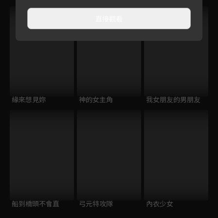
VIP
直接觀看
緣來想見妳
神的女主角
我女朋友的男朋友
船到橋頭不會直
弓元特攻隊
內衣少女