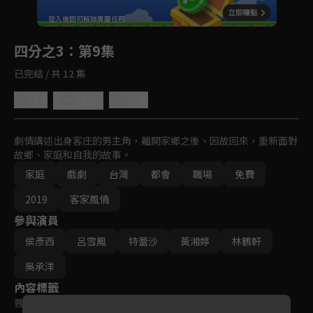
回首頁
登入後即可解鎖專屬任務
Play
四分之3
：第9集
已完結 / 共 12 集
4.8
分享
收藏
劇情講述出身客庄的男主角，離開家鄉之後、因故回來，重新面對
故鄉、家庭和自我的故事。
家庭
戲劇
台灣
都會
職場
免費
2019
客家風情
參與演員
侯彥西
呂雪鳳
特蕾沙
黃湘婷
林鶴軒
吳承洋
內容標籤
普遍級