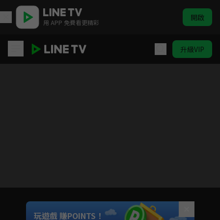
開啟
用 APP 免費看更精彩
升級VIP
四分之3
目前未允許這部影片在你所在的地區播放
如有不便請見諒
Unmute
玩遊戲 賺POINTS！