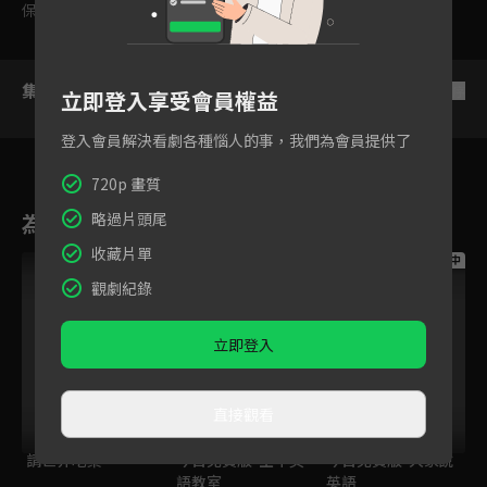
保護級
集數列表
反序
立即登入享受會員權益
登入會員解決看劇各種惱人的事，我們為會員提供了
720p 畫質
為您推薦
略過片頭尾
收藏片單
跟播中
跟播中
跟播中
觀劇紀錄
立即登入
直接觀看
請世界吃桌
今日免費版-空中英
今日免費版-大家說
語教室
英語