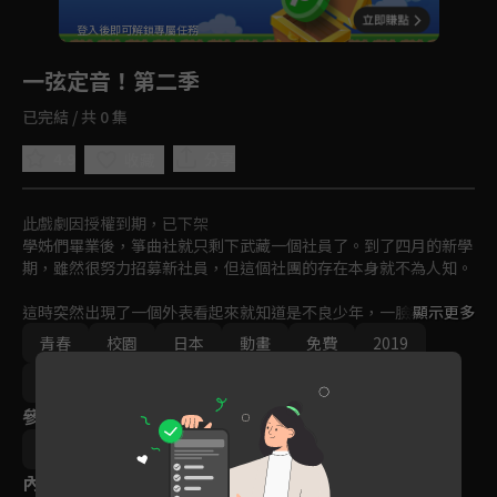
回首頁
登入後即可解鎖專屬任務
Play
一弦定音！第二季
已完結 / 共 0 集
4.9
分享
收藏
此戲劇因授權到期，已下架
學姊們畢業後，箏曲社就只剩下武藏一個社員了。到了四月的新學
期，雖然很努力招募新社員，但這個社團的存在本身就不為人知。

這時突然出現了一個外表看起來就知道是不良少年，一臉和古箏扯
顯示更多
不上關係的新生說要入社！？
青春
校園
日本
動畫
免費
2019
Ani-One
參與演員
アミュー
內容標籤