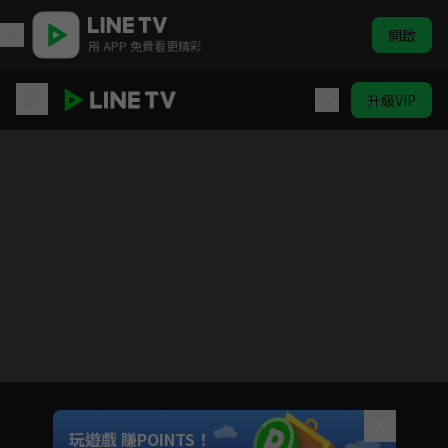
開啟
用 APP 免費看更精彩
升級VIP
一弦定音！第二季
目前未允許這部影片在你所在的地區播放
如有不便請見諒
Unmute
玩遊戲 賺POINTS！