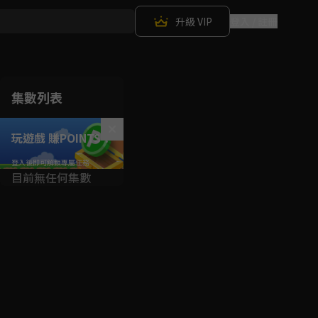
升級 VIP
登入 / 註冊
集數列表
玩遊戲 賺POINTS！
目前無任何集數