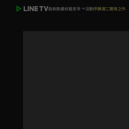
戲劇
動畫
綜藝
更多
活動
伊藤潤二驚悚之作
一弦定音！第二季