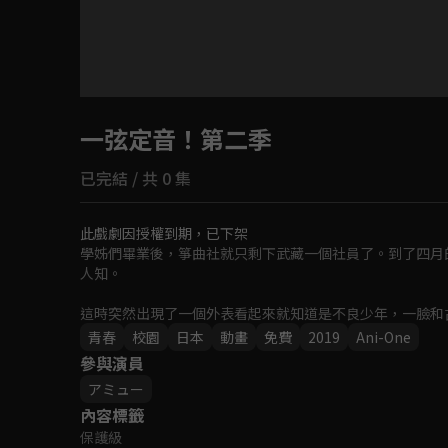
目前未允許這部影片在你所在的地區播放
一弦定音！第二季
如有不便請見諒
已完結 / 共 0 集
回首頁
此戲劇因授權到期，已下架
學姊們畢業後，箏曲社就只剩下武藏一個社員了。到了四月
人知。

這時突然出現了一個外表看起來就知道是不良少年，一臉和
青春
校園
日本
動畫
免費
2019
Ani-One
參與演員
アミュー
內容標籤
保護級