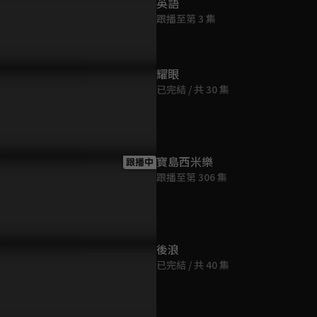
英語
跟播至第 3 集
耀眼
已完結 / 共 30 集
寶島西米樂
跟播中
跟播至第 306 集
後浪
已完結 / 共 40 集