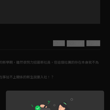
4.9
分享
收藏
的新學期，雖然很努力招募新社員，但這個社團的存在本身就不為
古箏扯不上關係的新生說要入社！？
Play
Video