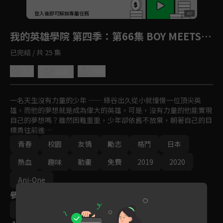
回首頁
登入後即可解鎖專屬任務
Play
我的英雄學院 第四季
：第66集 BOY MEETS…
已完結 / 共 25 集
5.0
分享
收藏
一名天生沒有力量的少年 —— 綠谷出久從小就憧憬一位頂尖英
雄，而他的夢想就是成為偉大的英雄，可是，沒有力量的他能實現
自己的夢想嗎？雖然困難重重，少年卻依舊不放棄，朝著自己的目
標勇往前進…
青春
校園
友情
勵志
格鬥
日本
熱血
趣味
動畫
免費
2019
2020
Ani-One
參與演員
堀越耕平