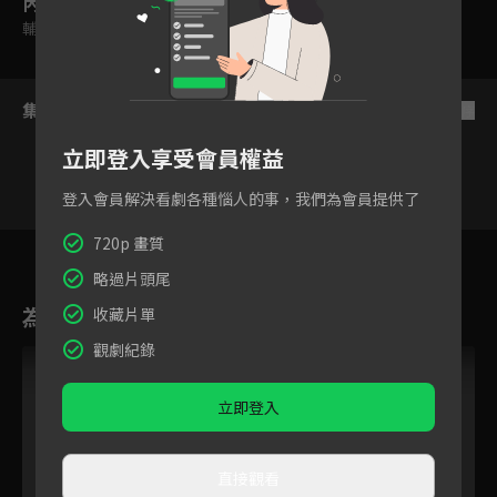
內容標籤
輔導十二歲級
集數列表
反序
立即登入享受會員權益
登入會員解決看劇各種惱人的事，我們為會員提供了
720p 畫質
64
65
66
67
68
69
略過片頭尾
為您推薦
收藏片單
觀劇紀錄
立即登入
直接觀看