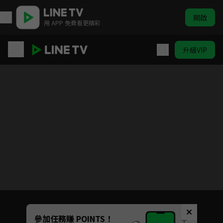
開啟
用 APP 免費看更精彩
升級VIP
我的英雄學院 第四季
目前未允許這部影片在你所在的地區播放
如有不便請見諒
Unmute
參加任務賺 POINTS！