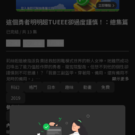
回首頁
登入後即可解鎖專屬任務
Play
這個勇者明明超TUEEE卻過度謹慎！
：總集篇
已完結 / 共 13 集
4.9
分享
收藏
莉絲妲是被指派負責拯救超困難模式世界的新人女神。她雖然成功
召喚出了能力值超作弊的勇者．龍宮院聖哉，但想不到他的個性卻
謹慎到不可思議！？「我要三副盔甲。穿著用、備用，還有備用不
見時的備用。」

顯示更多
科幻
格鬥
日本
趣味
動畫
免費
他不僅囤積異常的庫存、甚至還窩在自己房間做肌肉訓練一路做到
滿等，然而卻小心謹慎到連面對史萊姆都會全力以赴！謹慎的勇者
2019
以及被他耍得團團轉的廢柴女神交織而成的異世界拯救物語，現在
參與演員
即將開始！
土日月
內容標籤
輔導十五歲級