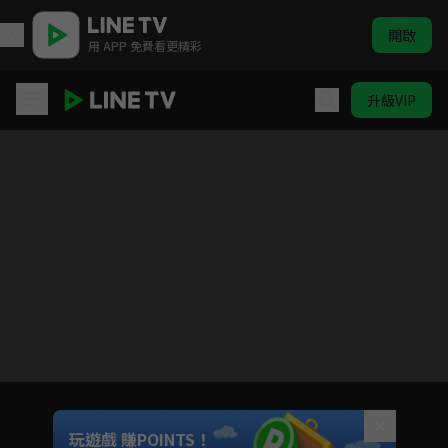
開啟
用 APP 免費看更精彩
升級VIP
這個勇者明明超TUEEE卻過度謹慎！
目前未允許這部影片在你所在的地區播放
如有不便請見諒
Unmute
玩遊戲 賺POINTS！