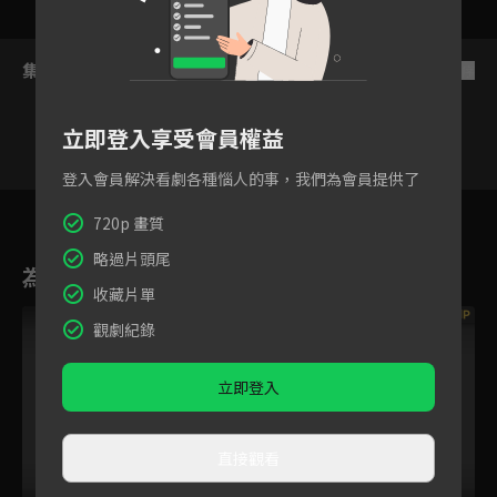
集數列表
反序
立即登入享受會員權益
登入會員解決看劇各種惱人的事，我們為會員提供了
7
8
9
10
11
12
1
720p 畫質
略過片頭尾
為您推薦
收藏片單
VIP
VIP
觀劇紀錄
立即登入
直接觀看