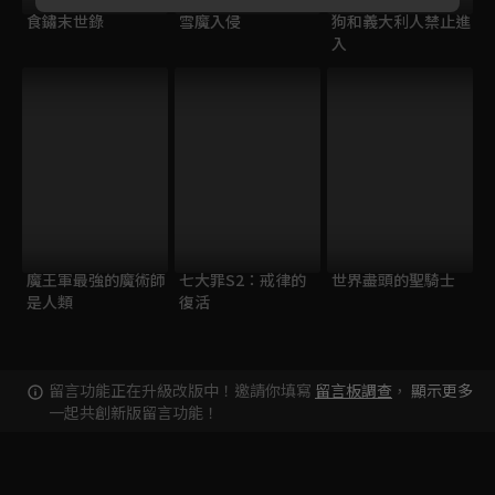
食鏽末世錄
雪魔入侵
狗和義大利人禁止進
入
魔王軍最強的魔術師
七大罪S2：戒律的
世界盡頭的聖騎士
是人類
復活
留言功能正在升級改版中！邀請你填寫
留言板調查
，
顯示更多
一起共創新版留言功能！